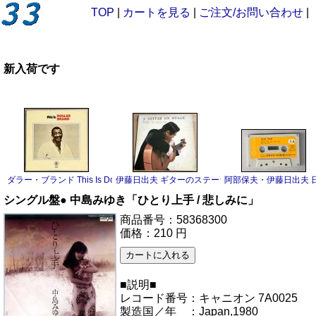
TOP
|
カートを見る
|
ご注文/お問い合わせ
|
新入荷です
ダラー・ブランド This Is Dollar Brand LP
伊藤日出夫 ギターのステージ LP
阿部保夫・伊藤日出夫 日
シングル盤● 中島みゆき「ひとり上手 / 悲しみに」
商品番号：58368300
価格：210 円
■説明■
レコード番号：キャニオン 7A0025
製造国／年 ：Japan,1980