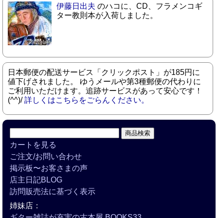
伊藤日出夫
のハコに、CD、フラメンコギ
ター教則本が入荷しました。
日本郵便の配送サービス「クリックポスト」が185円に
値下げされました。 ゆうメールや第3種郵便の代わりに
ご利用いただけます。追跡サービスがあって安心です！
(^^)/
詳しくはこちらをごらんください。
カートを見る
ご注文/お問い合わせ
掲示板〜お客さまの声
店主日記BLOG
訪問販売法に基づく表示
姉妹店：
ギター雑誌が充実の古本屋 BOOKS33