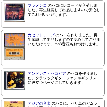
フラメンコ
のハコにレコードが入荷しま
した。再生確認して出品しますので安心し
てご利用いただけます。
カセットテープ
のハコを作りました。再
生確認して出品しますので安心してご利用
いただけます。mp3音源もおつけします。
アンドレス・セゴビア
のハコを作りまし
た。クラシックギターファンやギタリスト
に役立つページにしていきます。
アジアの音楽
のハコに、バリ島のガムラ