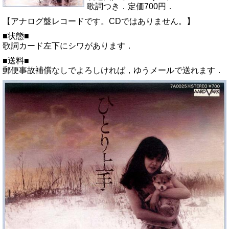
歌詞つき．定価700円．
【アナログ盤レコードです。CDではありません。】
■状態■
歌詞カード左下にシワがあります．
■送料■
郵便事故補償なしでよろしければ，ゆうメールで送れます．