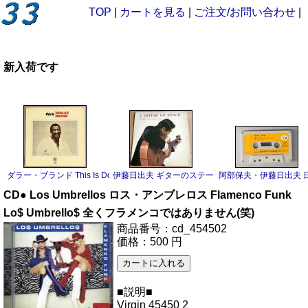
TOP
|
カートを見る
|
ご注文/お問い合わせ
|
新入荷です
ダラー・ブランド This Is Dollar Brand LP
伊藤日出夫 ギターのステージ LP
阿部保夫・伊藤日出夫 日
CD● Los Umbrellos ロス・アンブレロス Flamenco Funk
Lo$ Umbrello$ 全くフラメンコではありません(笑)
商品番号：cd_454502
価格：500 円
■説明■
Virgin 45450 2