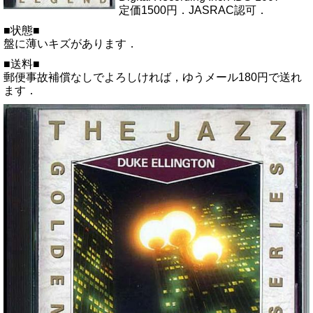
定価1500円．JASRAC認可．
■状態■
盤に薄いキズがあります．
■送料■
郵便事故補償なしでよろしければ，ゆうメール180円で送れ
ます．