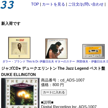
TOP
|
カートを見る
|
ご注文/お問い合わせ
|
新入荷です
ダラー・ブランド This Is Dollar Brand LP
伊藤日出夫 ギターのステージ LP
阿部保夫・伊藤日出夫 日
ジャズCD● デュークエリントン The Jazz Legend ベスト盤
DUKE ELLINGTON
商品番号：cd_ADS-1007
価格：800 円
■説明■
Digital Recording Inc. ADS-1007