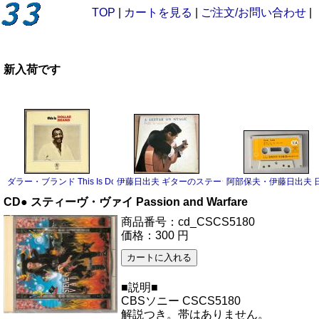
TOP
|
カートを見る
|
ご注文/お問い合わせ
|
新入荷です
ダラー・ブランド This Is Dollar Brand LP
伊藤日出夫 ギターのステージ LP
阿部保夫・伊藤日出夫 日
CD● スティーヴ・ヴァイ Passion and Warfare
商品番号：cd_CSCS5180
価格：300 円
■説明■
CBSソニー CSCS5180
解説つき。帯はありません。