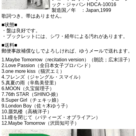
ック・ジャパン HDCA-10016
製造国／年 ：Japan,1999
歌詞つき。帯はありません。
■状態■
・盤は良好です。
・ブックレットには、シワ・経年による汚れがあります。
■送料■
郵便事故補償なしでよろしければ、ゆうメールで送れます。
1.Maybe Tomorrow（recitation version）（朗読；広末涼子）
2.Love Passion（全日本女子プロバンド）
3.one more kiss（猫沢エミ）
4.フレンズ（ジャングル・スマイル）
5.真夏の雨（辛島美登里）
6.MOON（久宝留理子）
7.76th STAR（SHINO-娘）
8.Super Girl（チェキッ娘）
9.London Boy（佐々木ゆう子）
10.蜃気楼（高橋洋子）
11.瞳を閉じて（パティーズ・オブライアン）
12.Maybe Tomorrow（沢田知可子）