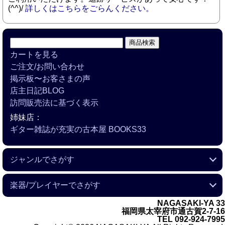
(^^)/
詳しくはこちらをごらんください。
カートを見る
ご注文/お問い合わせ
掲示板〜お客さまの声
店主日記BLOG
訪問販売法に基づく表示
姉妹店：
ギター雑誌が充実の古本屋 BOOKS33
ジャンルでさがす
フラメンコ
ラテンアメリカの音楽
キューバの音楽
Ｒ＆Ｂ
クラシック
映画音楽
日本のフォーク
演歌
アジアの音楽
カセットテープ
楽器/プレイヤーでさがす
NAGASAKI-YA 33
ギター
ヴァイオリン
ピアノ
オルガン＆キーボード
ベース
ヴァイブラフォン
ドラムス
パーカッション
---------------------
トランペット
トロンボーン
ソプラノサックス
アルトサックス
テナーサックス
バリトンサックス
フルート
---------------------
日本の女性歌手
外国の女性歌手
日本の男性歌手
外国の男性歌手
---------------------
日本のバンド
アメリカのバンド
イギリスのバンド
ヨーロッパ＆アフリカのバンド
ビッグバンド
福岡県太宰府市通古賀2-7-16
TEL 092-924-7995