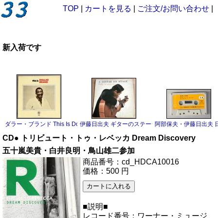
TOP
|
カートを見る
|
ご注文/お問い合わせ
|
新入荷です
ダラー・ブランド This Is Dollar Brand LP
伊藤日出夫 ギターのステージ LP
阿部保夫・伊藤日出夫 日
CD● トリビュート・トゥ・レベッカ Dream Discovery
五十嵐美貴・白井良明・鳥山雄二参加
商品番号：cd_HDCA10016
価格：500 円
■説明■
レコード番号：ワーナー・ミュージ