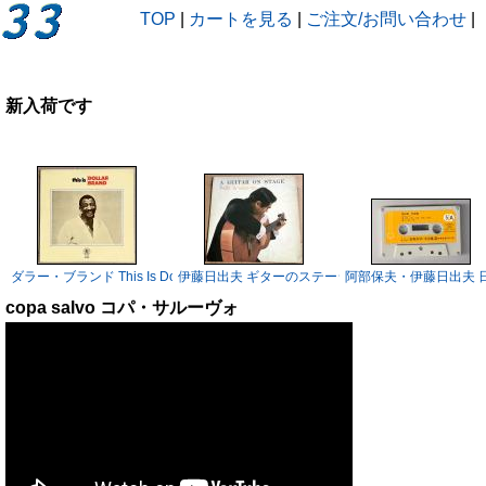
TOP
|
カートを見る
|
ご注文/お問い合わせ
|
新入荷です
ダラー・ブランド This Is Dollar Brand LP
伊藤日出夫 ギターのステージ LP
阿部保夫・伊藤日出夫 日
copa salvo コパ・サルーヴォ