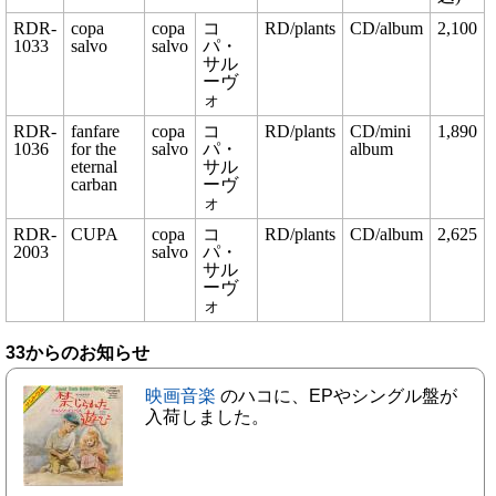
RDR-
copa
copa
コ
RD/plants
CD/album
2,100
1033
salvo
salvo
パ・
サル
ーヴ
ォ
RDR-
fanfare
copa
コ
RD/plants
CD/mini
1,890
1036
for the
salvo
パ・
album
eternal
サル
carban
ーヴ
ォ
RDR-
CUPA
copa
コ
RD/plants
CD/album
2,625
2003
salvo
パ・
サル
ーヴ
ォ
33からのお知らせ
映画音楽
のハコに、EPやシングル盤が
入荷しました。