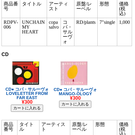
商品番
タイトル
アーティ
原盤
/
レ
形態
価格
号
スト
ーベル
(税
込)
RDPV-
UNCHAIN
copa
コ
RD/plants
7"single
1,000
006
MY
salvo
パ・
HEART
サル
ーヴ
ォ
CD
CD● コパ・サルーヴォ
CD● コパ・サルーヴォ
LOVELETTER FROM
MANGO-OLOGY
FAR EAST
¥300
¥300
商品
タイト
アーティス
原盤
/
レ
形態
価格
番号
ル
ト
ーベル
(税
込)