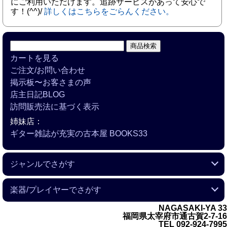
にご利用いただけます。追跡サービスがあって安心で
す！(^^)/
詳しくはこちらをごらんください。
カートを見る
ご注文/お問い合わせ
掲示板〜お客さまの声
店主日記BLOG
訪問販売法に基づく表示
姉妹店：
ギター雑誌が充実の古本屋 BOOKS33
ジャンルでさがす
フラメンコ
ラテンアメリカの音楽
キューバの音楽
Ｒ＆Ｂ
クラシック
映画音楽
日本のフォーク
演歌
アジアの音楽
カセットテープ
楽器/プレイヤーでさがす
NAGASAKI-YA 33
ギター
ヴァイオリン
ピアノ
オルガン＆キーボード
ベース
ヴァイブラフォン
ドラムス
パーカッション
---------------------
トランペット
トロンボーン
ソプラノサックス
アルトサックス
テナーサックス
バリトンサックス
フルート
---------------------
日本の女性歌手
外国の女性歌手
日本の男性歌手
外国の男性歌手
---------------------
日本のバンド
アメリカのバンド
イギリスのバンド
ヨーロッパ＆アフリカのバンド
ビッグバンド
福岡県太宰府市通古賀2-7-16
TEL 092-924-7995