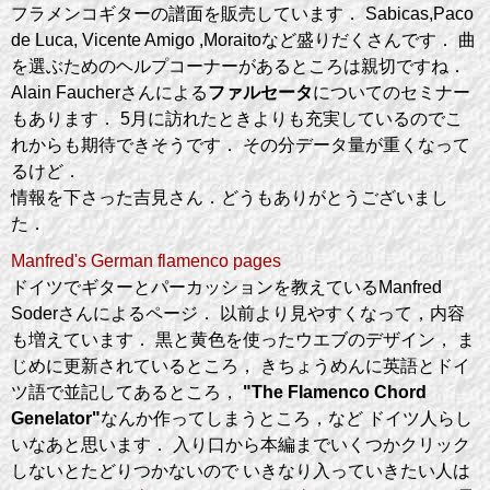
フラメンコギターの譜面を販売しています． Sabicas,Paco
de Luca, Vicente Amigo ,Moraitoなど盛りだくさんです． 曲
を選ぶためのヘルプコーナーがあるところは親切ですね．
Alain Faucherさんによる
ファルセータ
についてのセミナー
もあります． 5月に訪れたときよりも充実しているのでこ
れからも期待できそうです． その分データ量が重くなって
るけど．
情報を下さった吉見さん．どうもありがとうございまし
た．
Manfred's German flamenco pages
ドイツでギターとパーカッションを教えているManfred
Soderさんによるページ． 以前より見やすくなって，内容
も増えています． 黒と黄色を使ったウエブのデザイン， ま
じめに更新されているところ， きちょうめんに英語とドイ
ツ語で並記してあるところ，
"The Flamenco Chord
Genelator"
なんか作ってしまうところ，など ドイツ人らし
いなあと思います． 入り口から本編までいくつかクリック
しないとたどりつかないので いきなり入っていきたい人は