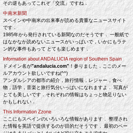
その逆もあってこれぞ「交流」ですね．
中南米新聞
スペインや中南米の出来事が読める貴重なニュースサイト
です．
1985年から発行されている新聞なのだそうです． 一般紙で
はなかなか読めないニュースがいっぱいで，いかにもラテ
ン的な事件もあって とても楽しめます．
Information about ANDALUCIA region of Southern Spain
ドメイン名が
"andalucia.com"
！参りました．ここのメー
ルアカウント欲しいですね(^^)
アンダルシアの都市の紹介，旅行情報，レジャー，食べ
物，語学，音楽と旅行気分いっぱいになれますよ． 写真が
とても美しいです．それぞれの情報はちょっと物足りない
かもしれない．
This Information Zzone
ここにもスペインのいろいろな情報があります． 整理され
た情報を英語で提供するのが目的だそうです． 最初のペー