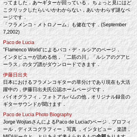
ってました．あ〜ギターが回っている． ちょっと見にはど
こクリックしたらいいかわからない，あいかわらず謎なペ
ージです．
「フラメンコ・メトロノーム」も健在です．(September
7,2002)
Paco de Lucia
"Flamenco World"によるパコ・デ・ルシアのページ．
インタビューが読める他，「二筋の川」「ルシアのグアヒ
ーラス」のタブ譜がダウンロードできます．
伊藤日出夫
日本におけるフラメンコギターの草分けであり現在も大活
躍中の，伊藤日出夫氏公認ホームページです．
バイオグラフィ，フォトアルバムの他，オリジナル録音の
ギターサウンドが聞けます．
Paco de Lucia Photo Biography
Jorge WojtasさんによるPaco de Luciaのページ．プロフィ
ール，ディスコグラフィー，写真 ，インタビュー，楽譜，
MIDIデータと，とりあえず考えられるもの
全部
あります