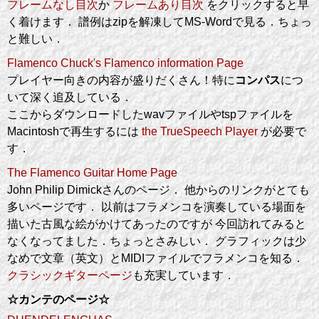
フレームなし目次
か
フレームあり目次
をクリックすると早
く着けます． 譜例はzipを解凍してMS-Wordで見る．ちょっ
と難しい．
Flamenco Chuck's Flamenco information Page
プレイヤー向きの内容が盛りだくさん！特に
コンパス
につ
いて深く追及している．
ここからダウンロードしたwavファイルやtspファイルを
Macintoshで再生するには
the TrueSpeech Player
が必要で
す．
The Flamenco Guitar Home Page
John Philip Dimickさんのページ． 他からのリンクがとても
多いページです． 以前はフラメンコを演奏している場面を
描いた古風な絵がかけてあったのですが 今回訪れてみると
なくなってました．ちょっとさみしい． グラフィックは少
なめで文章（英文）とMIDIファイルでフラメンコを知る．
クラシックギターページ
も充実しています．
☆カンテのページ☆