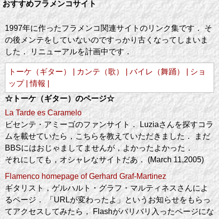
おすすめフラメンコサイト
1997年に作ったフラメンコ関連サイトのリンク集です． そ
の後メンテをしていないのですっかり古くなってしまいま
した． リニューアルを計画中です．
トーケ（ギター） |
カンテ（歌） |
バイレ（舞踊） |
ショ
ップ |
情報 |
☆トーケ（ギター）のページ☆
La Tarde es Caramelo
ビセンテ・アミーゴのファンサイト． Luziaさんを探すコラ
ムを載せていたら，こちらを教えていただきました． まだ
BBSにはおじゃましてませんが，よかったよかった．
それにしても，オシャレなサイトだあ． (March 11,2005)
Flamenco homepage of Gerhard Graf-Martinez
ギタリスト，ゲルハルト・グラフ・マルティネスさんによ
るページ． 「URLが変わったよ」というお知らせをもらっ
てアクセスしてみたら， Flashがバリバリ入ったページにな