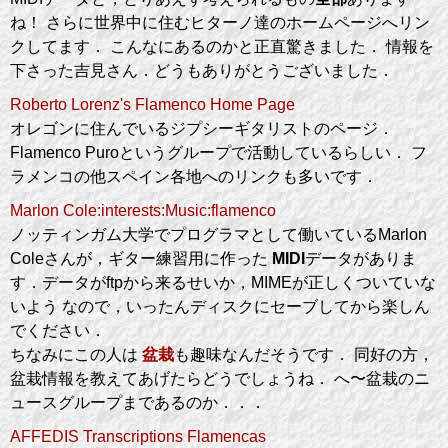
ね！ さらに世界中に住むヒターノ達のホームページへリン
クしてます． こんなにあるのかと正直驚きました． 情報を
下さった吉見さん．どうもありがとうございました．
Roberto Lorenz's Flamenco Home Page
オレゴンに住んでいるジプシーギタリストのページ．
Flamenco Puroというグループで活動しているらしい． フ
ラメンコの他スペイン各地へのリンクも多いです．
Marlon Cole:interests:Music:flamenco
ノッティンガム大学でプログラマとして働いているMarlon
Coleさんが，ギター練習用に作った
MIDI
データがありま
す．データがftpから来るせいか，MIMEが正しくついていな
いよう なので，いったんディスクにセーブしてから楽しん
でください．
ちなみにこの人は
盆栽
も趣味なんだそうです． 同好の方，
盆栽情報を教えてあげたらどうでしょうね． へ〜盆栽のニ
ュースグループまであるのか．．．
AFFEDIS Transcriptions Flamencas