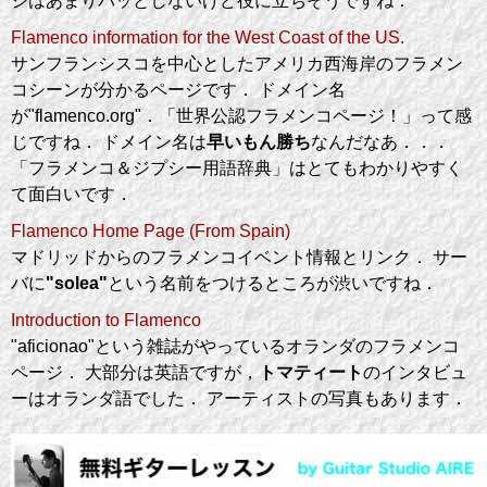
ジはあまりパッとしないけど役に立ちそうですね．
Flamenco information for the West Coast of the US.
サンフランシスコを中心としたアメリカ西海岸のフラメン
コシーンが分かるページです． ドメイン名
が"flamenco.org"．「世界公認フラメンコページ！」って感
じですね． ドメイン名は
早いもん勝ち
なんだなあ．．．
「フラメンコ＆ジプシー用語辞典」はとてもわかりやすく
て面白いです．
Flamenco Home Page (From Spain)
マドリッドからのフラメンコイベント情報とリンク． サー
バに
"solea"
という名前をつけるところが渋いですね．
Introduction to Flamenco
"aficionao"という雑誌がやっているオランダのフラメンコ
ページ． 大部分は英語ですが，
トマティート
のインタビュ
ーはオランダ語でした． アーティストの写真もあります．