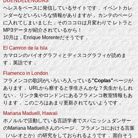
DUENDELENGUAS
ヘレスをベースに発信しているサイトです． イベントカレ
ンダーなどいろいろな情報がありますが， カンテのページ
に入れてしまいました．そのココロは月変わりで レトラと
MP3データが紹介されているから！
10月は，Enrique Morenteだそうです．
El Camron de la Isla
カマロンのバイオグラフィとディスコグラフィが読めま
す．英語です．
Flamenco in London
フラメンコの歌詞がいろいろ入っている
"Coplas"
ページが
あります． URLから察すると学生さんかな？先生かもしれ
ない． リンク集やロンドンにあるフラメンコ教室情報もあ
ります． このごろはあまり更新されてないようです．
Mariana Maduell, Hawaii
ホノルルで活動している言語学者でスパニッシュダンサー
のMariana Maduellさんのページ． フラメンコにおける言葉
（ハレオとか）の研究をしておられるようです． 面白そう