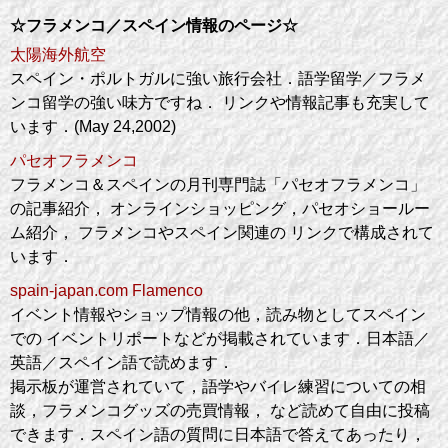
☆フラメンコ／スペイン情報のページ☆
太陽海外航空
スペイン・ポルトガルに強い旅行会社．語学留学／フラメ
ンコ留学の強い味方ですね． リンクや情報記事も充実して
います．(May 24,2002)
パセオフラメンコ
フラメンコ＆スペインの月刊専門誌「パセオフラメンコ」
の記事紹介， オンラインショッピング，パセオショールー
ム紹介， フラメンコやスペイン関連の リンクで構成されて
います．
spain-japan.com Flamenco
イベント情報やショップ情報の他，読み物としてスペイン
での イベントリポートなどが掲載されています．日本語／
英語／スペイン語で読めます．
掲示板が運営されていて，語学やバイレ練習についての相
談，フラメンコグッズの売買情報， など読めて自由に投稿
できます．スペイン語の質問に日本語で答えてあったり，