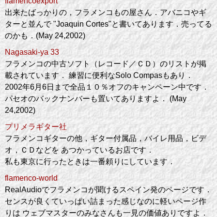
flamencoexport
出来たばっかりの，フラメンコもの屋さん．アバニコやギ
ターと並んで "Joaquin Cortes"と書いてあります．売ってる
のかも．(May 24,2002)
Nagasaki-ya 33
フラメンコの中古ソフト（レコード／ＣＤ）のリストが掲
載されています． 練習に便利なSolo Compasもあり．
2002年6月6日まで全品１０％オフのキャンペーン中です．
パセオのバックナンバーも置いてありますよ． (May
24,2002)
プリメラギター社
フラメンコギターの他，ギター付属品，バイレ用品，ビデ
オ，ＣＤなどを あつかっているお店です．
私も東京に行ったときは一番頼りにしています．
flamenco-world
RealAudioでフラメンコが聞けるスペイン発のページです．
センスが良くていっぱい詰まった感じなのに軽いページ作
りは ウェブマスターのみなさんも一見の価値ありですよ．