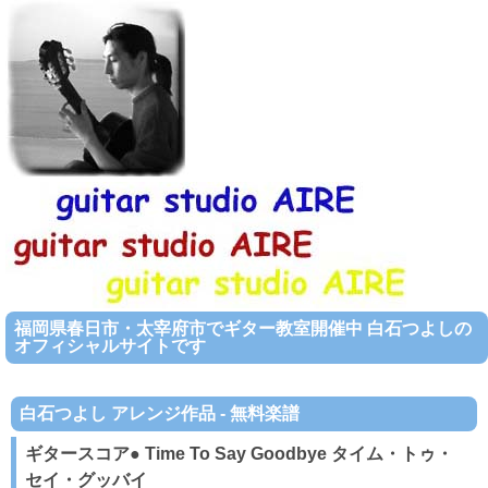
福岡県春日市・太宰府市でギター教室開催中 白石つよしの
オフィシャルサイトです
白石つよし アレンジ作品 - 無料楽譜
ギタースコア● Time To Say Goodbye タイム・トゥ・
セイ・グッバイ