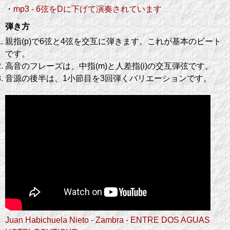
・
mp3 - 6弦をDに下げて演奏されています
弾き方
親指(p)で6弦と4弦を交互に弾きます。これが基本のビート
です。
高音のフレーズは、中指(m)と人差指(i)の交互弾弦です。
音源の後半は、1小節目を3回弾くバリエーションです。
Juan Habichuela Nieto - Zambra - ENTRE DOS AGUAS