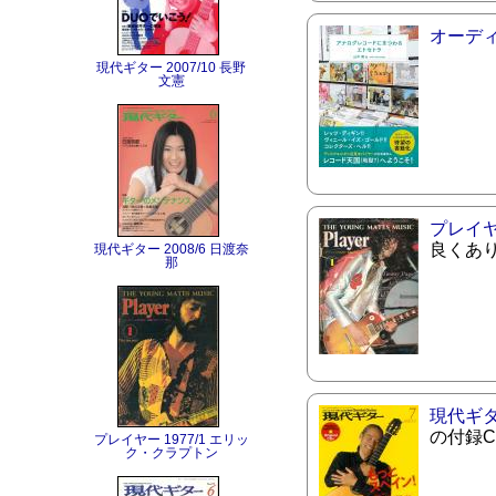
オーデ
現代ギター 2007/10 長野
文憲
プレイ
良くあ
現代ギター 2008/6 日渡奈
那
現代ギ
の付録
プレイヤー 1977/1 エリッ
ク・クラプトン