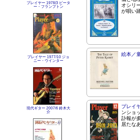
プレイヤー 1978/3 ピータ
オシリー
ー・フランプトン
が唄い
絵本／
プレイヤー 1977/10 ジョ
ニー・ウインター
プレイ
現代ギター 2007/6 鈴木大
介
ンショ
訃報が
居たな