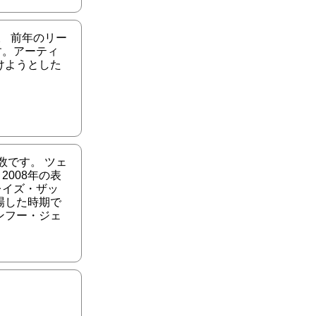
。 前年のリー
す。アーティ
けようとした
数です。 ツェ
008年の表
レイズ・ザッ
場した時期で
ンフー・ジェ