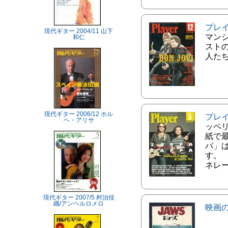
プレ
現代ギター 2004/11 山下
マン
和仁
スト
人た
現代ギター 2006/12 ホル
プレ
ヘ・アリサ
ッペ
紙で
パ」
す。
ネレ
現代ギター 2007/5 村治佳
織/アンヘルロメロ
映画