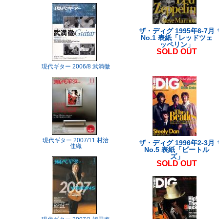
ザ・ディグ 1995年6-7月
No.1 表紙「レッドツェ
ッペリン」
SOLD OUT
現代ギター 2006/8 武満徹
現代ギター 2007/11 村治
ザ・ディグ 1996年2-3月
佳織
No.5 表紙「ビートル
ズ」
SOLD OUT