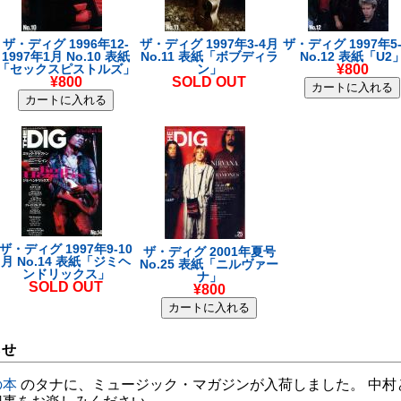
ザ・ディグ 1996年12-
ザ・ディグ 1997年3-4月
ザ・ディグ 1997年5
1997年1月 No.10 表紙
No.11 表紙「ボブディラ
No.12 表紙「U2
「セックスピストルズ」
ン」
¥800
¥800
SOLD OUT
ザ・ディグ 1997年9-10
ザ・ディグ 2001年夏号
月 No.14 表紙「ジミヘ
No.25 表紙「ニルヴァー
ンドリックス」
ナ」
SOLD OUT
¥800
らせ
の本
のタナに、ミュージック・マガジンが入荷しました。 中村