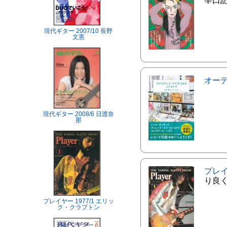
辛口
現代ギター 2007/10 長野
文憲
オー
現代ギター 2008/6 日渡奈
那
プレ
り良
プレイヤー 1977/1 エリッ
ク・クラプトン