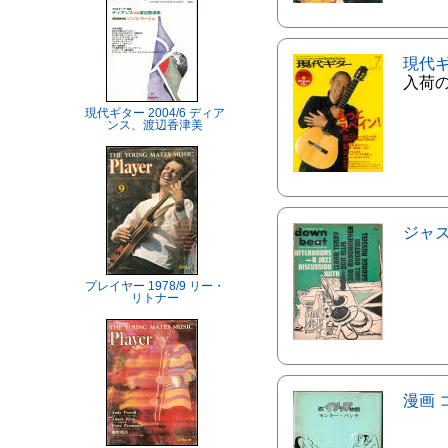
現代
入荷
現代ギター 2004/6 ディア
ンス、渡辺香津美
ジャ
プレイヤー 1978/9 リー・
リトナー
漫画 