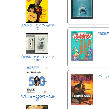
現代ギター 2007/7 荘村清
志
福岡
心の別荘 カセットテープ
+mp3
バー
現代ギター 2006/6 村治佳
織