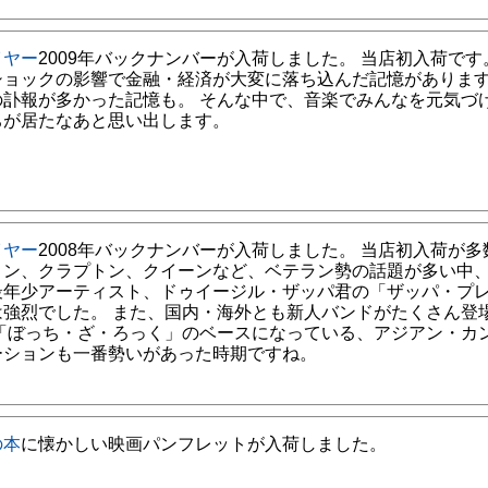
イヤー
2009年バックナンバーが入荷しました。 当店初入荷です
ショックの影響で金融・経済が大変に落ち込んだ記憶がありま
の訃報が多かった記憶も。 そんな中で、音楽でみんなを元気づ
ちが居たなあと思い出します。
イヤー
2008年バックナンバーが入荷しました。 当店初入荷が多
リン、クラプトン、クイーンなど、ベテラン勢の話題が多い中、2
最年少アーティスト、ドゥイージル・ザッパ君の「ザッパ・プ
は強烈でした。 また、国内・海外とも新人バンドがたくさん登
 「ぼっち・ざ・ろっく」のベースになっている、アジアン・カ
ーションも一番勢いがあった時期ですね。
の本
に懐かしい映画パンフレットが入荷しました。