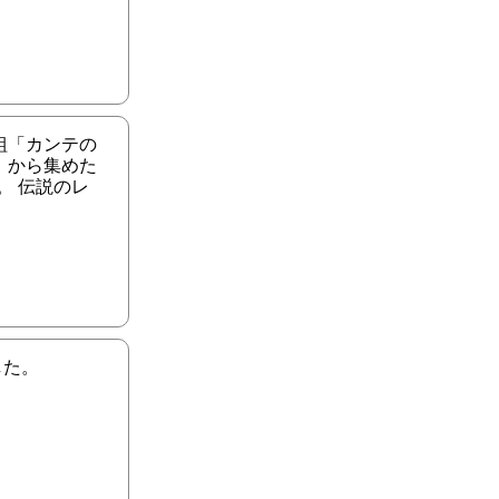
組「カンテの
」から集めた
。 伝説のレ
した。