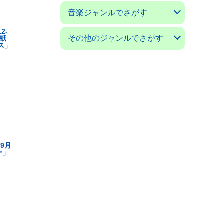
アコースティックギターマガ
ギターマガジン
ギターミュージック(新掘)
現代ギター
ゴールドワックス
サウンド＆レコーディングマ
サウンドデザイナー
サックス＆ブラス・マガジン
ザ・ディグ
ジャズライフ
スイングジャーナル
ストレンジ・デイズ
ダウンビート
バーン
パセオフラメンコ
PCミュージック
プレイヤー
ベースマガジン
ミュージックマガジン
ヤングギター
リズム＆ドラムマガジン
レコード・コレクターズ
ロッキング・オン
ロッキング・オン・ジャパン
音楽ジャンルでさがす
ジン
ガジン
2-
クラシックギターの本
フラメンコとスペインの本
アコギの本
ジャズの本
音楽の本
その他のジャンルでさがす
表紙
ス」
日本の小説／エッセイ
外国の小説／エッセイ
ＳＦ小説
ミステリー小説
絵本／童話／詩集
戯曲
漫画 コミック
---------------------
料理と食べ物の本
子育て／教育の本
舞踊の本
映画の本
オーディオの本
クルマ／モータースポーツの
ゲームの本
語学の本
福岡の本
美術書／写真集
---------------------
科学／技術／工芸の本
コンピュータの本
ビジネス／経済の本
思想／宗教の本
医学／健康の本
社会についての本
環境についての本
雑誌 ノンジャンル
本
-9月
ー」