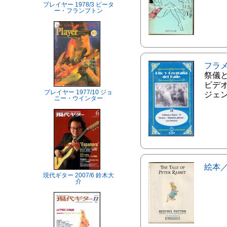
プレイヤー 1978/3 ピータ
ー・フランプトン
フラ
祭儀
ビデオ
プレイヤー 1977/10 ジョ
ジェ
ニー・ウインター
絵本
現代ギター 2007/6 鈴木大
介