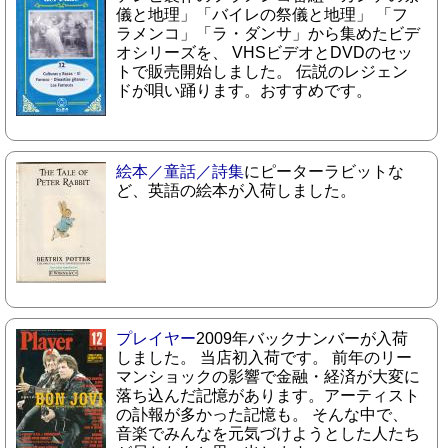
儀と地理」「バイレの祭儀と地理」 「フ
ラメンコ」「ラ・ダンサ」から集めたビデ
オシリーズを、 VHSビデオとDVDのセッ
トで販売開始しました。 伝説のレジェン
ドが唄い踊ります。おすすめです。
絵本／童話／詩集
にピーターラビットな
ど、英語の絵本が入荷しました。
プレイヤー
2009年バックナンバーが入荷
しました。 当店初入荷です。 前年のリー
マンショックの影響で金融・経済が大変に
落ち込んだ記憶があります。アーティスト
の訃報が多かった記憶も。 そんな中で、
音楽でみんなを元気づけようとした人たち