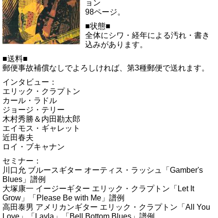
ョン
98ページ。
■状態■
全体にシワ・経年による汚れ・書き
込みがあります。
■送料■
郵便事故補償なしでよろしければ、第3種郵便で送れます。
インタビュー：
エリック・クラプトン
カール・ラドル
ジョージ・テリー
木村秀勝＆内田勘太郎
エイモス・ギャレット
近田春夫
ロイ・ブキャナン
セミナー：
川口允 ブルースギター オーティス・ラッシュ「Gamber's
Blues」譜例
大塚康一 イージーギター エリック・クラプトン「Let It
Grow」「Please Be with Me」譜例
高田泰男 アメリカンギター エリック・クラプトン「All You
Love」「Layla」「Bell Bottom Blues」譜例