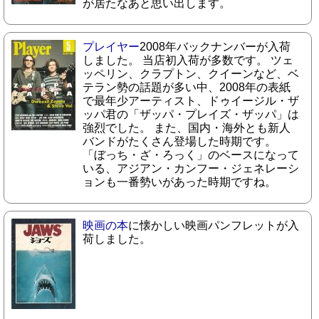
が居たなあと思い出します。
プレイヤー
2008年バックナンバーが入荷
しました。 当店初入荷が多数です。 ツェ
ッペリン、クラプトン、クイーンなど、ベ
テラン勢の話題が多い中、2008年の表紙
で最年少アーティスト、ドゥイージル・ザ
ッパ君の「ザッパ・プレイズ・ザッパ」は
強烈でした。 また、国内・海外とも新人
バンドがたくさん登場した時期です。
「ぼっち・ざ・ろっく」のベースになって
いる、アジアン・カンフー・ジェネレーシ
ョンも一番勢いがあった時期ですね。
映画の本
に懐かしい映画パンフレットが入
荷しました。