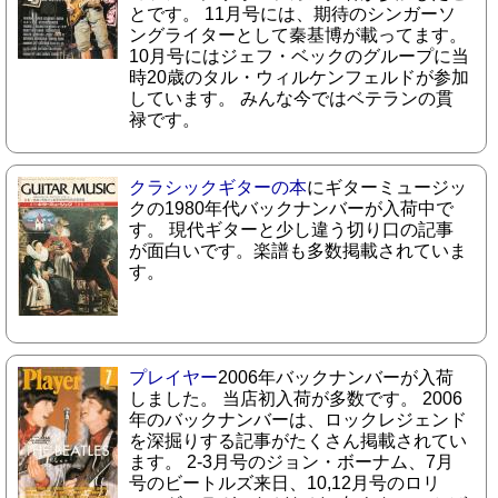
とです。 11月号には、期待のシンガーソ
ングライターとして秦基博が載ってます。
10月号にはジェフ・ベックのグループに当
時20歳のタル・ウィルケンフェルドが参加
しています。 みんな今ではベテランの貫
禄です。
クラシックギターの本
にギターミュージッ
クの1980年代バックナンバーが入荷中で
す。 現代ギターと少し違う切り口の記事
が面白いです。楽譜も多数掲載されていま
す。
プレイヤー
2006年バックナンバーが入荷
しました。 当店初入荷が多数です。 2006
年のバックナンバーは、ロックレジェンド
を深掘りする記事がたくさん掲載されてい
ます。 2-3月号のジョン・ボーナム、7月
号のビートルズ来日、10,12月号のロリ