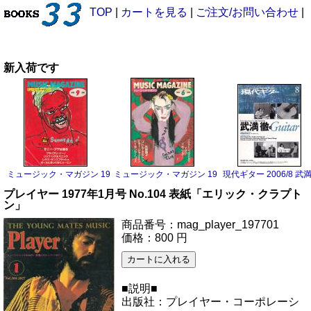
TOP
|
カートを見る
|
ご注文/お問い合わせ
|
新入荷です
ミュージック・マガジン 1983/9 サニー・アデ
ミュージック・マガジン 1983/6 ボーイ・ジョージ
現代ギター 2006/8 武
プレイヤー 1977年1月号 No.104 表紙「エリック・クラプト
ン」
商品番号：mag_player_197701
価格：800 円
■説明■
出版社：プレイヤー・コーポレーシ