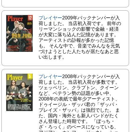
プレイヤー
2009年バックナンバーが入
荷しました。 当店初入荷です。 前年の
リーマンショックの影響で金融・経済
が大変に落ち込んだ記憶があります。
アーティストの訃報が多かった記憶
も。 そんな中で、音楽でみんなを元気
づけようとした人たちが居たなあと思
い出します。
プレイヤー
2008年バックナンバーが入
荷しました。 当店初入荷が多数です。
ツェッペリン、クラプトン、クイーン
など、ベテラン勢の話題が多い中、
2008年の表紙で最年少アーティスト、
ドゥイージル・ザッパ君の「ザッパ・
プレイズ・ザッパ」は強烈でした。 ま
た、国内・海外とも新人バンドがたく
さん登場した時期です。 「ぼっち・
ざ・ろっく」のベースになっている、