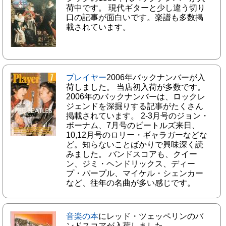
荷中です。 現代ギターと少し違う切り
口の記事が面白いです。楽譜も多数掲
載されています。
プレイヤー
2006年バックナンバーが入
荷しました。 当店初入荷が多数です。
2006年のバックナンバーは、ロックレ
ジェンドを深掘りする記事がたくさん
掲載されています。 2-3月号のジョン・
ボーナム、7月号のビートルズ来日、
10,12月号のロリー・ギャラガーなどな
ど。知らないことばかりで興味深く読
みました。 バンドスコアも、クイー
ン、ジミ・ヘンドリックス、ディー
プ・パープル、マイケル・シェンカー
など、往年の名曲が多い感じです。
音楽の本
にレッド・ツェッペリンのバ
ンドスコアが入荷しました。