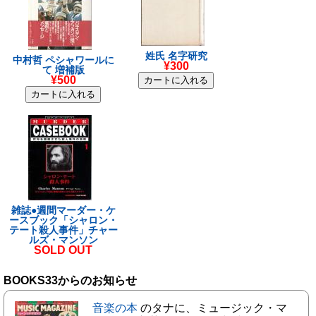
姓氏 名字研究
中村哲 ペシャワールに
¥300
て 増補版
¥500
雑誌●週間マーダー・ケ
ースブック「シャロン・
テート殺人事件」チャー
ルズ・マンソン
SOLD OUT
BOOKS33からのお知らせ
音楽の本
のタナに、ミュージック・マ