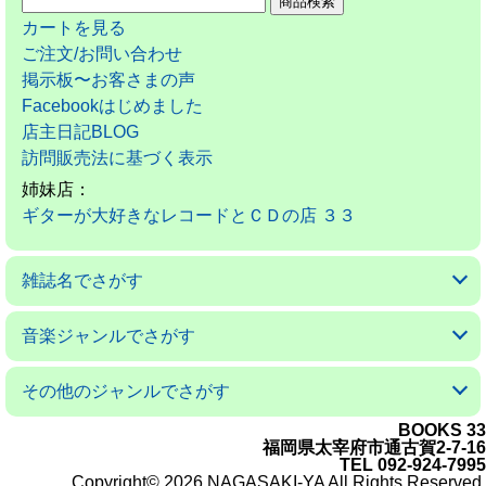
カートを見る
ご注文/お問い合わせ
掲示板〜お客さまの声
Facebookはじめました
店主日記BLOG
訪問販売法に基づく表示
姉妹店：
ギターが大好きなレコードとＣＤの店 ３３
雑誌名でさがす
アコースティックギターマガジン
ギターマガジン
ギターミュージック(新掘)
現代ギター
ゴールドワックス
サウンド＆レコーディングマガジン
サウンドデザイナー
サックス＆ブラス・マガジン
ザ・ディグ
ジャズライフ
スイングジャーナル
ストレンジ・デイズ
ダウンビート
バーン
パセオフラメンコ
PCミュージック
プレイヤー
ベースマガジン
ミュージックマガジン
ヤングギター
リズム＆ドラムマガジン
レコード・コレクターズ
ロッキング・オン
ロッキング・オン・ジャパン
音楽ジャンルでさがす
クラシックギターの本
フラメンコとスペインの本
アコギの本
ジャズの本
音楽の本
その他のジャンルでさがす
BOOKS 33
日本の小説／エッセイ
外国の小説／エッセイ
ＳＦ小説
ミステリー小説
絵本／童話／詩集
戯曲
漫画 コミック
---------------------
料理と食べ物の本
子育て／教育の本
舞踊の本
映画の本
オーディオの本
クルマ／モータースポーツの本
ゲームの本
語学の本
福岡の本
美術書／写真集
---------------------
科学／技術／工芸の本
コンピュータの本
ビジネス／経済の本
思想／宗教の本
医学／健康の本
社会についての本
環境についての本
雑誌 ノンジャンル
福岡県太宰府市通古賀2-7-16
TEL 092-924-7995
Copyright© 2026 NAGASAKI-YA All Rights Reserved.