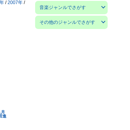
6年
/
2007年
/
アコースティックギターマガ
ギターマガジン
ギターミュージック(新掘)
現代ギター
ゴールドワックス
サウンド＆レコーディングマ
サウンドデザイナー
サックス＆ブラス・マガジン
ザ・ディグ
ジャズライフ
スイングジャーナル
ストレンジ・デイズ
ダウンビート
バーン
パセオフラメンコ
PCミュージック
プレイヤー
ベースマガジン
ミュージックマガジン
ヤングギター
リズム＆ドラムマガジン
レコード・コレクターズ
ロッキング・オン
ロッキング・オン・ジャパン
音楽ジャンルでさがす
ジン
ガジン
クラシックギターの本
フラメンコとスペインの本
アコギの本
ジャズの本
音楽の本
その他のジャンルでさがす
日本の小説／エッセイ
外国の小説／エッセイ
ＳＦ小説
ミステリー小説
絵本／童話／詩集
戯曲
漫画 コミック
---------------------
料理と食べ物の本
子育て／教育の本
舞踊の本
映画の本
オーディオの本
クルマ／モータースポーツの
ゲームの本
語学の本
福岡の本
美術書／写真集
---------------------
科学／技術／工芸の本
コンピュータの本
ビジネス／経済の本
思想／宗教の本
医学／健康の本
社会についての本
環境についての本
雑誌 ノンジャンル
本
1月
福田進