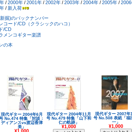
9年
/
2000年
/
2001年
/
2002年
/
2003年
/
2004年
/
2005年
/
200
3年
/
新入荷
(新掘)のバックナンバー
レコード/CD（クラシックのハコ）
/CD
ラメンコギター楽譜
ンの本
現代ギター 2007年
現代ギター 2004年11月
現代ギター 2004年6月
号 No.508 表紙「
号 No.479 特集「山下和
号 No.474 特集「対談：
一」
仁の軌跡」
ディアンスvs渡辺香津
¥1,000
¥1,000
美」
¥1,000