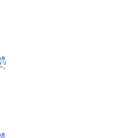
8月
ウィリ
ー」
4月