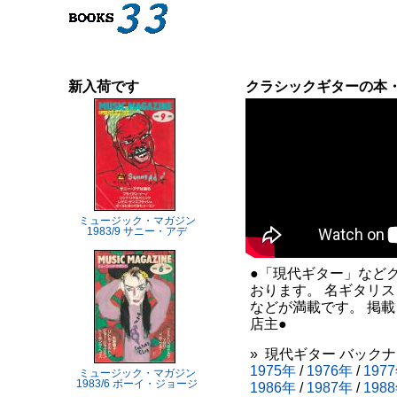
新入荷です
クラシックギターの本
ミュージック・マガジン
1983/9 サニー・アデ
●「現代ギター」など
おります。 名ギタリ
などが満載です。 掲
店主●
» 現代ギター バック
1975年
/
1976年
/
197
ミュージック・マガジン
1983/6 ボーイ・ジョージ
1986年
/
1987年
/
198