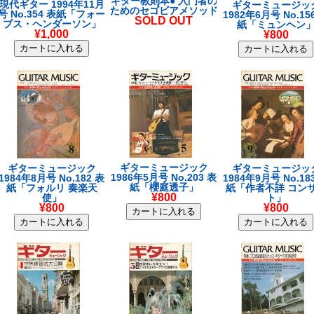
ギター教則本● 入門者の
現代ギター 1994年11月
ギターミュージッ
ためのセゴビアメソッド
号 No.354 表紙「フォー
1982年6月号 No.15
SOLD OUT
ブス・ヘンダーソン」
紙「ミュンヘン
¥1,000
¥800
ギターミュージック
ギターミュージック
ギターミュージッ
1986年5月号 No.203 表
1984年8月号 No.182 表
1984年9月号 No.18
紙「櫻庭透子」
紙「フォルリ 奏楽天
紙「作者不詳 コン
¥800
使」
ト」
¥800
¥800