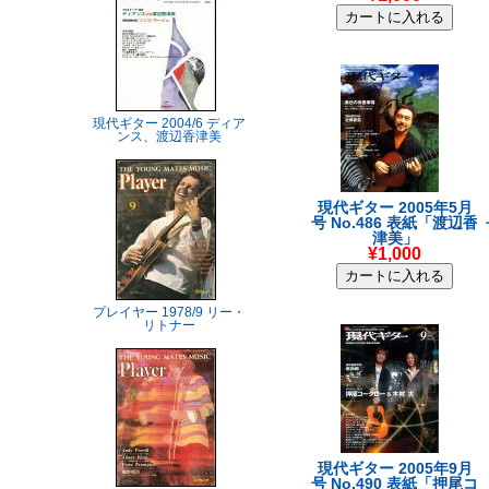
現代ギター 2004/6 ディア
ンス、渡辺香津美
現代ギター 2005年5月
号 No.486 表紙「渡辺香
津美」
¥1,000
プレイヤー 1978/9 リー・
リトナー
現代ギター 2005年9月
号 No.490 表紙「押尾コ