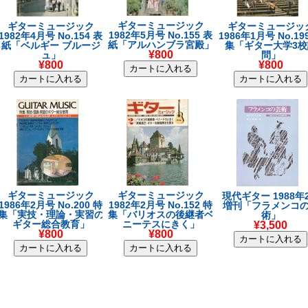
ギターミュージック
ギターミュージック
ギターミュージッ
1982年5月号 No.155 表
1982年4月号 No.154 表
1986年1月号 No.19
紙「アルハンブラ宮殿」
紙「ベルギー ブルージ
集「ギター大学3校
¥800
ュ」
問」
¥800
¥800
ギターミュージック
ギターミュージック
現代ギター 1988年
1986年2月号 No.200 特
1982年2月号 No.152 特
増刊「フラメンコ
集「実技・理論・実習の
集「バリオスの後継者ベ
術」
ギター総合教育」
ニーテスにきく」
¥3,500
¥800
¥800