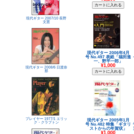
現代ギター 2007/10 長野
文憲
現代ギター 2006年4月
号 No.497 表紙「福田進
一、野平一郎」
¥1,000
現代ギター 2008/6 日渡奈
那
プレイヤー 1977/1 エリッ
現代ギター 2005年1月
ク・クラプトン
号 No.482 特集「ギタリ
ストからの年賀状」
¥1,000