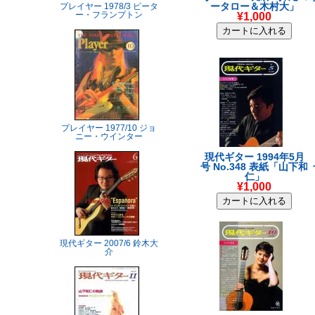
ータロー＆木村大」
プレイヤー 1978/3 ピータ
ー・フランプトン
¥1,000
プレイヤー 1977/10 ジョ
ニー・ウインター
現代ギター 1994年5月
号 No.348 表紙「山下和
仁」
¥1,000
現代ギター 2007/6 鈴木大
介