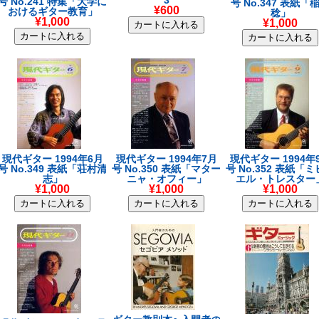
3
号 No.241 特集「大学に
号 No.347 表紙「
¥600
おけるギター教育」
稔」
¥1,000
¥1,000
現代ギター 1994年6月
現代ギター 1994年7月
現代ギター 1994年
号 No.349 表紙「荘村清
号 No.350 表紙「マター
号 No.352 表紙「
志」
ニャ・オフィー」
エル・トレスター
¥1,000
¥1,000
¥1,000