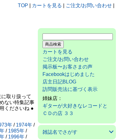
TOP
|
カートを見る
|
ご注文/お問い合わせ
|
カートを見る
ご注文/お問い合わせ
掲示板〜お客さまの声
Facebookはじめました
店主日記BLOG
訪問販売法に基づく表示
主に取り扱って
姉妹店：
めない特集記事
ギターが大好きなレコードと
用くださいね ●
ＣＤの店 ３３
973年
/
1974年
/
4年
/
1985年
/
雑誌名でさがす
5年
/
1996年
/