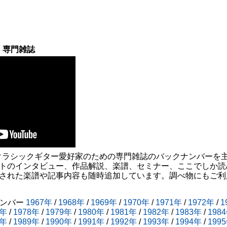
・専門雑誌
クラシックギター愛好家のための専門雑誌のバックナンバーを
ストのインタビュー、作品解説、楽譜、セミナー、ここでしか読
載された楽譜や記事内容も随時追加しています。調べ物にもご利
ナンバー
1967年
/
1968年
/
1969年
/
1970年
/
1971年
/
1972年
/
1
7年
/
1978年
/
1979年
/
1980年
/
1981年
/
1982年
/
1983年
/
198
8年
/
1989年
/
1990年
/
1991年
/
1992年
/
1993年
/
1994年
/
199