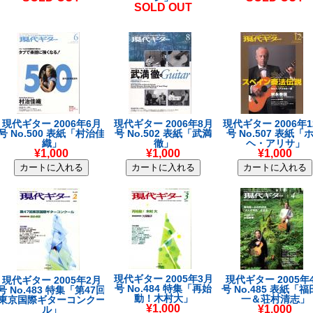
SOLD OUT
現代ギター 2006年6月
現代ギター 2006年8月
現代ギター 2006年1
号 No.500 表紙「村治佳
号 No.502 表紙「武満
号 No.507 表紙「
織」
徹」
ヘ・アリサ」
¥1,000
¥1,000
¥1,000
現代ギター 2005年3月
現代ギター 2005年
現代ギター 2005年2月
号 No.484 特集「再始
号 No.485 表紙「
号 No.483 特集「第47回
動！木村大」
一＆荘村清志」
東京国際ギターコンクー
¥1,000
¥1,000
ル」