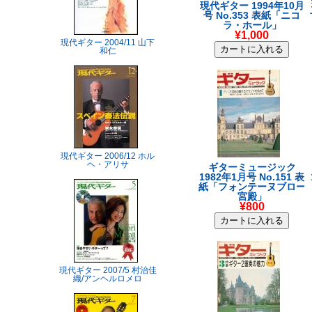
現代ギター 1994年10月
号 No.353 表紙「ニコ
ラ・ホール」
¥1,000
現代ギター 2004/11 山下
和仁
現代ギター 2006/12 ホル
ヘ・アリサ
ギターミュージック
1982年1月号 No.151 表
紙「フォンテーヌブロー
宮殿」
¥800
現代ギター 2007/5 村治佳
織/アンヘルロメロ