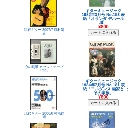
ギターミュージック
1982年3月号 No.153 表
紙「オランダ デハール
城」
¥800
現代ギター 2007/7 荘村清
志
心の別荘 カセットテープ
+mp3
ギターミュージック
1984年7月号 No.181 表
紙「ヨルダンス 画家と
その家族」
¥800
現代ギター 2006/6 村治佳
織