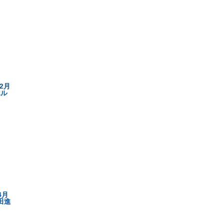
2月
ホル
4月
福田進