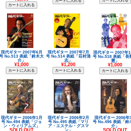
現代ギター 2007年6月
現代ギター 2007年7月
現代ギター 2007年1
号 No.513 表紙「鈴木大
号 No.514 表紙「荘村清
号 No.518 表紙「
介」
志」
憲」
¥1,000
¥1,200
¥1,000
現代ギター 2006年1月
現代ギター 2006年2月
現代ギター 2006年
号 No.494 表紙「ジョ
号 No.495 表紙「マリ
号 No.496 表紙「
ン・ウィリアムズ」
ア・エステル・グスマ
介」
SOLD OUT
ン」
SOLD OUT