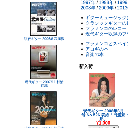
1997年
/
1998年
/
199
2008年
/
2009年
/
201
»
ギターミュージック
»
クラシックギターの
»
フラメンコのレコード
»
現代ギター収録のフ
現代ギター 2006/8 武満徹
»
フラメンコとスペイ
»
アコギの本
»
音楽の本
新入荷
現代ギター 2007/11 村治
佳織
現代ギター 2008年6月
号 No.526 表紙「日渡奈
那」
¥1,000