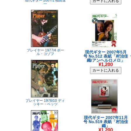
現代ギター 2007/1 福田進
一
プレイヤー 1977/4 ポー
現代ギター 2007年5月
ル・コゾフ
号 No.512 表紙「村治佳
織/アンヘルロメロ」
¥1,200
プレイヤー 1976/10 ディ
ッキー・ベッツ
現代ギター 2007年11月
号 No.519 表紙「村治佳
織」
¥1,200