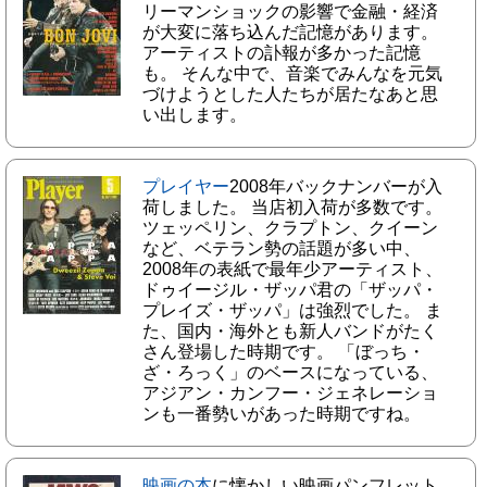
リーマンショックの影響で金融・経済
が大変に落ち込んだ記憶があります。
アーティストの訃報が多かった記憶
も。 そんな中で、音楽でみんなを元気
づけようとした人たちが居たなあと思
い出します。
プレイヤー
2008年バックナンバーが入
荷しました。 当店初入荷が多数です。
ツェッペリン、クラプトン、クイーン
など、ベテラン勢の話題が多い中、
2008年の表紙で最年少アーティスト、
ドゥイージル・ザッパ君の「ザッパ・
プレイズ・ザッパ」は強烈でした。 ま
た、国内・海外とも新人バンドがたく
さん登場した時期です。 「ぼっち・
ざ・ろっく」のベースになっている、
アジアン・カンフー・ジェネレーショ
ンも一番勢いがあった時期ですね。
映画の本
に懐かしい映画パンフレット