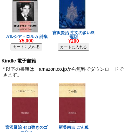
宮沢賢治 注文の多い料
ガルシア・ロルカ 詩集
理店
¥5,000
¥200
Kindle 電子書籍
* 以下の書籍は、amazon.co.jpから無料でダウンロードで
きます。
宮沢賢治 セロ弾きのゴ
新美南吉 ごん狐
ーシュ