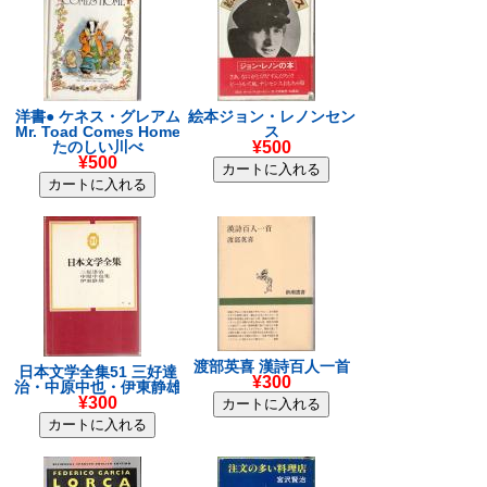
洋書● ケネス・グレアム
絵本ジョン・レノンセン
Mr. Toad Comes Home
ス
たのしい川べ
¥500
¥500
渡部英喜 漢詩百人一首
日本文学全集51 三好達
¥300
治・中原中也・伊東静雄
¥300