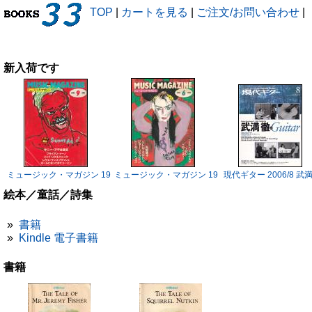
TOP
|
カートを見る
|
ご注文/お問い合わせ
|
新入荷です
ミュージック・マガジン 1983/9 サニー・アデ
ミュージック・マガジン 1983/6 ボーイ・ジョージ
現代ギター 2006/8 武
絵本／童話／詩集
»
書籍
»
Kindle 電子書籍
書籍