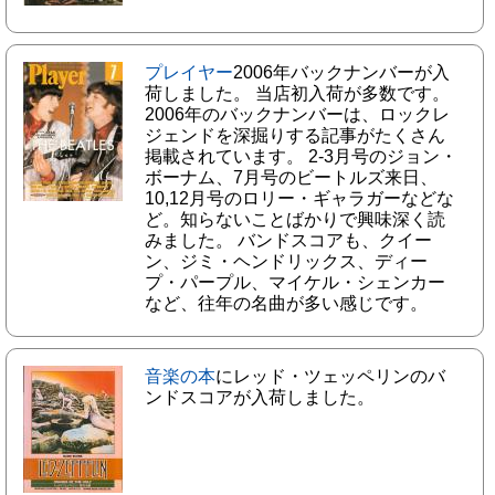
プレイヤー
2006年バックナンバーが入
荷しました。 当店初入荷が多数です。
2006年のバックナンバーは、ロックレ
ジェンドを深掘りする記事がたくさん
掲載されています。 2-3月号のジョン・
ボーナム、7月号のビートルズ来日、
10,12月号のロリー・ギャラガーなどな
ど。知らないことばかりで興味深く読
みました。 バンドスコアも、クイー
ン、ジミ・ヘンドリックス、ディー
プ・パープル、マイケル・シェンカー
など、往年の名曲が多い感じです。
音楽の本
にレッド・ツェッペリンのバ
ンドスコアが入荷しました。