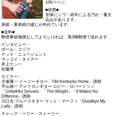
106ページ。
■状態■
全体にシワ・経年による汚れ・書き
込みがあります。
表紙・裏表紙の綴じが外れています。
■送料■
郵便事故補償なしでよろしければ、第3種郵便で送れます。
インタビュー：
ポール・コゾフ
テッド・ニュージェント
マッコイ・タイナー
井上ケン一
佐藤博
セミナー：
大塚康一 イージーギター「Old Kentucky Home」譜例
平山雄一 アメリカンギター ロビー・ロバートソン
「Unfaithful Servant」「The Weight」「It Makes No
Differnce」譜例
川口允 ブルースギター マット・マーフィ「Goodbye My
Lady」譜例
チャック・ベリー・ストーリー