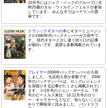
10月号にはジェフ・ベックのグループに当
時20歳のタル・ウィルケンフェルドが参加
しています。 みんな今ではベテランの貫
禄です。
クラシックギターの本
にギターミュージッ
クの1980年代バックナンバーが入荷中で
す。 現代ギターと少し違う切り口の記事
が面白いです。楽譜も多数掲載されていま
す。
プレイヤー
2006年バックナンバーが入荷
しました。 当店初入荷が多数です。 2006
年のバックナンバーは、ロックレジェンド
を深掘りする記事がたくさん掲載されてい
ます。 2-3月号のジョン・ボーナム、7月
号のビートルズ来日、10,12月号のロリ
ー・ギャラガーなどなど。知らないことば
かりで興味深く読みました。 バンドスコ