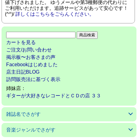
値下げされました。 ゆうメールや第3種郵便の代わりに
ご利用いただけます。追跡サービスがあって安心です！
(^^)/
詳しくはこちらをごらんください。
カートを見る
ご注文/お問い合わせ
掲示板〜お客さまの声
Facebookはじめました
店主日記BLOG
訪問販売法に基づく表示
姉妹店：
ギターが大好きなレコードとＣＤの店 ３３
雑誌名でさがす
アコースティックギターマガジン
ギターマガジン
ギターミュージック(新掘)
現代ギター
ゴールドワックス
サウンド＆レコーディングマガジン
サウンドデザイナー
サックス＆ブラス・マガジン
ザ・ディグ
ジャズライフ
スイングジャーナル
ストレンジ・デイズ
ダウンビート
バーン
パセオフラメンコ
PCミュージック
プレイヤー
ベースマガジン
ミュージックマガジン
ヤングギター
リズム＆ドラムマガジン
レコード・コレクターズ
ロッキング・オン
ロッキング・オン・ジャパン
音楽ジャンルでさがす