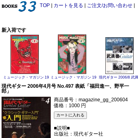
TOP
|
カートを見る
|
ご注文/お問い合わせ
|
新入荷です
ミュージック・マガジン 1983/9 サニー・アデ
ミュージック・マガジン 1983/6 ボーイ・ジョージ
現代ギター 2006/8 武
現代ギター 2006年4月号 No.497 表紙「福田進一、野平一
郎」
商品番号：magazine_gg_200604
価格：1000 円
■説明■
出版社：現代ギター社