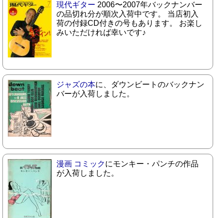
現代ギター
2006〜2007年バックナンバー
の品切れ分が順次入荷中です。 当店初入
荷の付録CD付きの号もあります。 お楽し
みいただければ幸いです♪
ジャズの本
に、ダウンビートのバックナン
バーが入荷しました。
漫画 コミック
にモンキー・パンチの作品
が入荷しました。