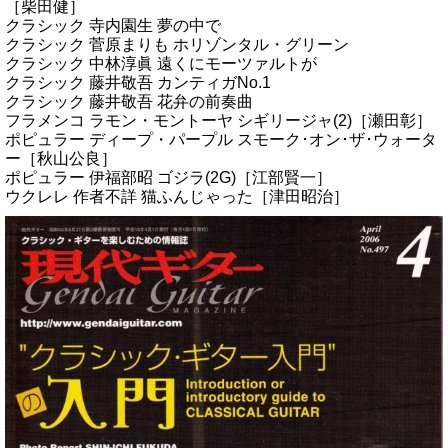
［柴田健］
クラシック 寺内園生 夢の中で
クラシック 菅原まりも ホリゾンタル・グリーン
クラシック 中林淳眞 遠くにモーツァルトが
クラシック 藤井敬吾 カンティガNo.1
クラシック 藤井敬吾 花弁の前奏曲
フラメンコ ラモン・モントーヤ シギリージャ(2)［瀬田彰］
ポピュラー ディープ・パープル スモーク･オン･ザ･ウォータ
ー［秋山公良］
ポピュラー 伊福部昭 ゴジラ(2G)［江部賢一］
ウクレレ 作者不詳 猫ふんじゃった［津田昭治］