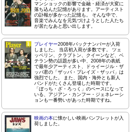
マンショックの影響で金融・経済が大変に
落ち込んだ記憶があります。アーティスト
の訃報が多かった記憶も。 そんな中で、
音楽でみんなを元気づけようとした人たち
が居たなあと思い出します。
プレイヤー
2008年バックナンバーが入荷
しました。 当店初入荷が多数です。 ツェ
ッペリン、クラプトン、クイーンなど、ベ
テラン勢の話題が多い中、2008年の表紙
で最年少アーティスト、ドゥイージル・ザ
ッパ君の「ザッパ・プレイズ・ザッパ」は
強烈でした。 また、国内・海外とも新人
バンドがたくさん登場した時期です。
「ぼっち・ざ・ろっく」のベースになって
いる、アジアン・カンフー・ジェネレーシ
ョンも一番勢いがあった時期ですね。
映画の本
に懐かしい映画パンフレットが入
荷しました。