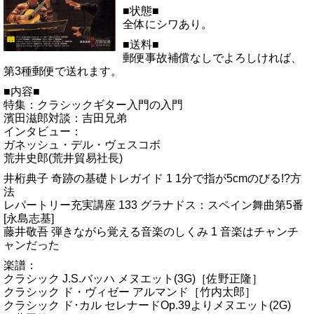
■状態■
全体にシワあり。
■送料■
郵便事故補償なしでよろしければ、
第3種郵便で送れます。
■内容■
特集：クラシックギター入門の入門
濱田滋郎対談：吉田兄弟
インタビュー：
ガネッシュ・デル・ヴェスコボ
荒井史郎(荒井貿易社長)
井桁典子 奇跡の基礎トレガイド 1 1分で指が5cmのびる!?方
法
レパートリー充実講座 133 グラナドス：スペイン舞曲第5番
[永島志基]
藤井敬吾 弾きながら覚える音楽のしくみ 1 音楽はチャンチ
ャンだった
楽譜：
クラシック J.S.バッハ メヌエット(3G)［佐野正隆］
クラシック ド・ヴィゼー アルマンド［竹内太郎］
クラシック ド･カル セレナードOp.39よりメヌエット(2G)