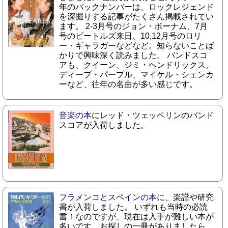
年のバックナンバーは、ロックレジェンド
を深掘りする記事がたくさん掲載されてい
ます。 2-3月号のジョン・ボーナム、7月
号のビートルズ来日、10,12月号のロリ
ー・ギャラガーなどなど。知らないことば
かりで興味深く読みました。 バンドスコ
アも、クイーン、ジミ・ヘンドリックス、
ディープ・パープル、マイケル・シェンカ
ーなど、往年の名曲が多い感じです。
音楽の本
にレッド・ツェッペリンのバンド
スコアが入荷しました。
フラメンコとスペインの本
に、楽譜や研究
書が入荷しました。 いずれも当時の必読
書！なのですが、現在は入手が難しい本が
多いです。お探しの一冊がありましたら、