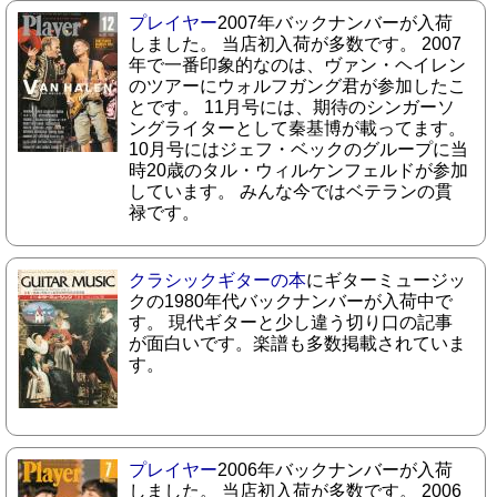
プレイヤー
2007年バックナンバーが入荷
しました。 当店初入荷が多数です。 2007
年で一番印象的なのは、ヴァン・ヘイレン
のツアーにウォルフガング君が参加したこ
とです。 11月号には、期待のシンガーソ
ングライターとして秦基博が載ってます。
10月号にはジェフ・ベックのグループに当
時20歳のタル・ウィルケンフェルドが参加
しています。 みんな今ではベテランの貫
禄です。
クラシックギターの本
にギターミュージッ
クの1980年代バックナンバーが入荷中で
す。 現代ギターと少し違う切り口の記事
が面白いです。楽譜も多数掲載されていま
す。
プレイヤー
2006年バックナンバーが入荷
しました。 当店初入荷が多数です。 2006