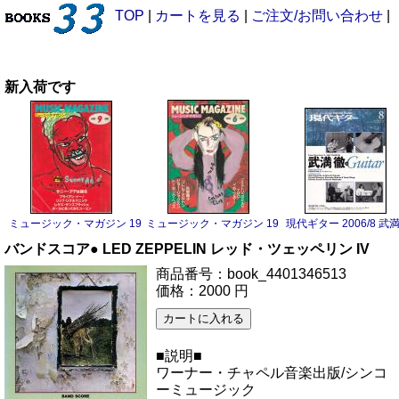
TOP
|
カートを見る
|
ご注文/お問い合わせ
|
新入荷です
ミュージック・マガジン 1983/9 サニー・アデ
ミュージック・マガジン 1983/6 ボーイ・ジョージ
現代ギター 2006/8 武
バンドスコア● LED ZEPPELIN レッド・ツェッペリン IV
商品番号：book_4401346513
価格：2000 円
■説明■
ワーナー・チャペル音楽出版/シンコ
ーミュージック