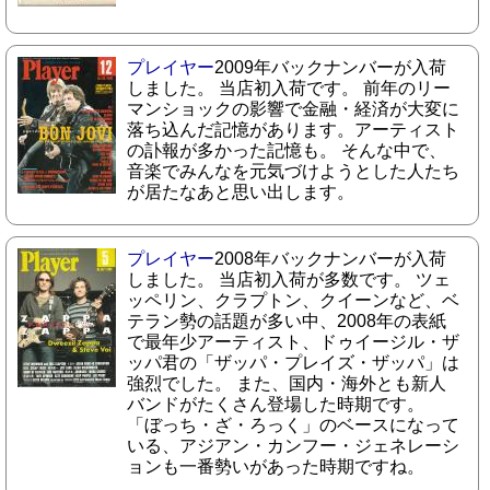
プレイヤー
2009年バックナンバーが入荷
しました。 当店初入荷です。 前年のリー
マンショックの影響で金融・経済が大変に
落ち込んだ記憶があります。アーティスト
の訃報が多かった記憶も。 そんな中で、
音楽でみんなを元気づけようとした人たち
が居たなあと思い出します。
プレイヤー
2008年バックナンバーが入荷
しました。 当店初入荷が多数です。 ツェ
ッペリン、クラプトン、クイーンなど、ベ
テラン勢の話題が多い中、2008年の表紙
で最年少アーティスト、ドゥイージル・ザ
ッパ君の「ザッパ・プレイズ・ザッパ」は
強烈でした。 また、国内・海外とも新人
バンドがたくさん登場した時期です。
「ぼっち・ざ・ろっく」のベースになって
いる、アジアン・カンフー・ジェネレーシ
ョンも一番勢いがあった時期ですね。