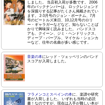
しました。 当店初入荷が多数です。 2006
年のバックナンバーは、ロックレジェンド
を深掘りする記事がたくさん掲載されてい
ます。 2-3月号のジョン・ボーナム、7月
号のビートルズ来日、10,12月号のロリ
ー・ギャラガーなどなど。知らないことば
かりで興味深く読みました。 バンドスコ
アも、クイーン、ジミ・ヘンドリックス、
ディープ・パープル、マイケル・シェンカ
ーなど、往年の名曲が多い感じです。
音楽の本
にレッド・ツェッペリンのバンド
スコアが入荷しました。
フラメンコとスペインの本
に、楽譜や研究
書が入荷しました。 いずれも当時の必読
書！なのですが、現在は入手が難しい本が