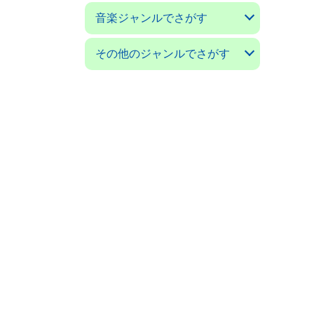
アコースティックギターマガ
ギターマガジン
ギターミュージック(新掘)
現代ギター
ゴールドワックス
サウンド＆レコーディングマ
サウンドデザイナー
サックス＆ブラス・マガジン
ザ・ディグ
ジャズライフ
スイングジャーナル
ストレンジ・デイズ
ダウンビート
バーン
パセオフラメンコ
PCミュージック
プレイヤー
ベースマガジン
ミュージックマガジン
ヤングギター
リズム＆ドラムマガジン
レコード・コレクターズ
ロッキング・オン
ロッキング・オン・ジャパン
音楽ジャンルでさがす
ジン
ガジン
クラシックギターの本
フラメンコとスペインの本
アコギの本
ジャズの本
音楽の本
その他のジャンルでさがす
日本の小説／エッセイ
外国の小説／エッセイ
ＳＦ小説
ミステリー小説
絵本／童話／詩集
戯曲
漫画 コミック
---------------------
料理と食べ物の本
子育て／教育の本
舞踊の本
映画の本
オーディオの本
クルマ／モータースポーツの
ゲームの本
語学の本
福岡の本
美術書／写真集
---------------------
科学／技術／工芸の本
コンピュータの本
ビジネス／経済の本
思想／宗教の本
医学／健康の本
社会についての本
環境についての本
雑誌 ノンジャンル
本