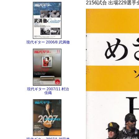
2156試合 出場229選
現代ギター 2006/8 武満徹
現代ギター 2007/11 村治
佳織