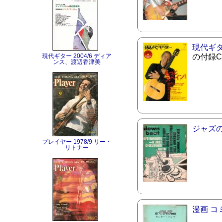
現代ギ
現代ギター 2004/6 ディア
の付録
ンス、渡辺香津美
ジャズ
プレイヤー 1978/9 リー・
リトナー
漫画 コ