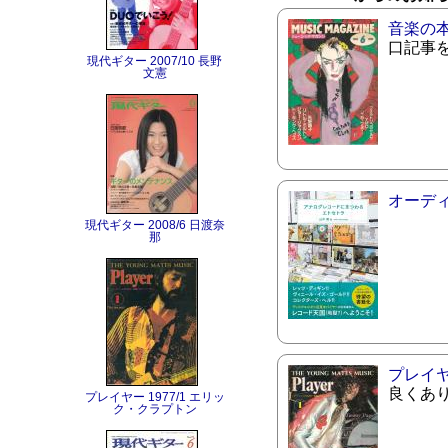
音楽の
口記事
現代ギター 2007/10 長野
文憲
オーデ
現代ギター 2008/6 日渡奈
那
プレイ
良くあ
プレイヤー 1977/1 エリッ
ク・クラプトン