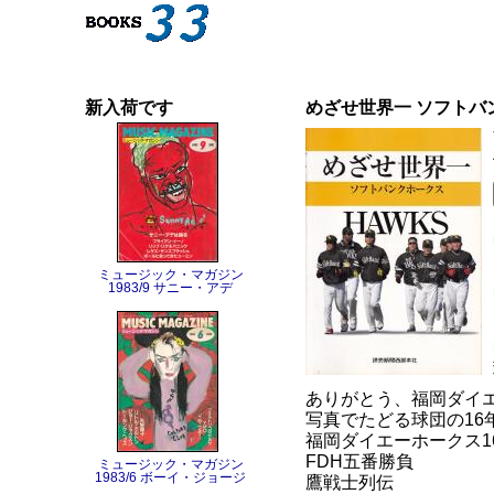
新入荷です
めざせ世界一 ソフトバ
ミュージック・マガジン
1983/9 サニー・アデ
ありがとう、福岡ダイエ
写真でたどる球団の16
福岡ダイエーホークス1
FDH五番勝負
ミュージック・マガジン
1983/6 ボーイ・ジョージ
鷹戦士列伝