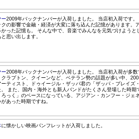
ヤー
2009年バックナンバーが入荷しました。 当店初入荷です。
ックの影響で金融・経済が大変に落ち込んだ記憶があります。
多かった記憶も。 そんな中で、音楽でみんなを元気づけようと
あと思い出します。
ヤー
2008年バックナンバーが入荷しました。 当店初入荷が多数
、クラプトン、クイーンなど、ベテラン勢の話題が多い中、200
アーティスト、ドゥイージル・ザッパ君の「ザッパ・プレイズ
た。 また、国内・海外とも新人バンドがたくさん登場した時期で
・ろっく」のベースになっている、アジアン・カンフー・ジェ
いがあった時期ですね。
本
に懐かしい映画パンフレットが入荷しました。