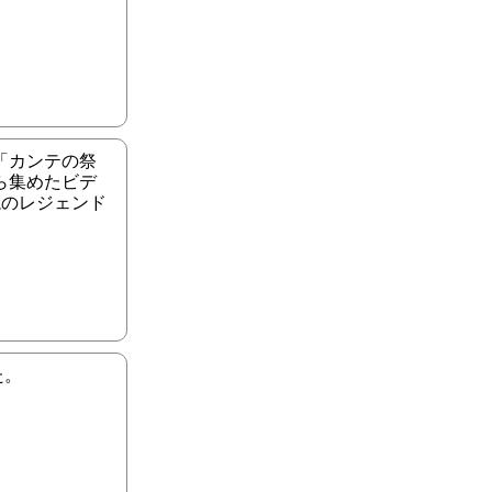
「カンテの祭
ら集めたビデ
説のレジェンド
た。