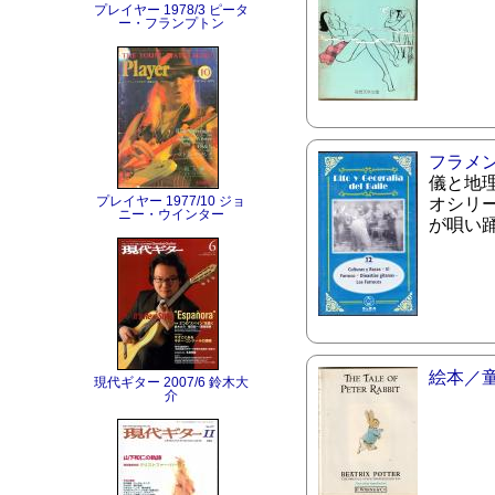
プレイヤー 1978/3 ピータ
ー・フランプトン
フラメ
儀と地
プレイヤー 1977/10 ジョ
オシリー
ニー・ウインター
が唄い
絵本／
現代ギター 2007/6 鈴木大
介