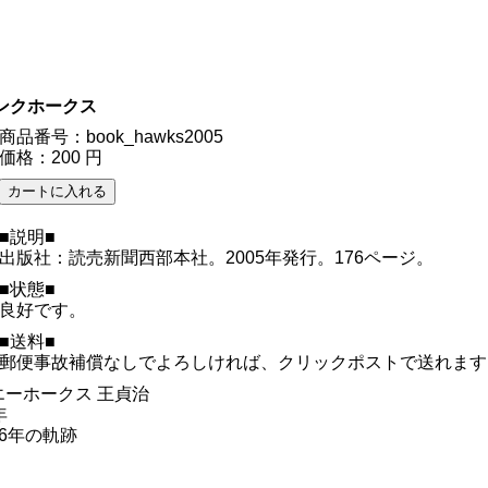
ンクホークス
商品番号：book_hawks2005
価格：200 円
■説明■
出版社：読売新聞西部本社。2005年発行。176ページ。
■状態■
良好です。
■送料■
郵便事故補償なしでよろしければ、クリックポストで送れます
ーホークス 王貞治
年
6年の軌跡