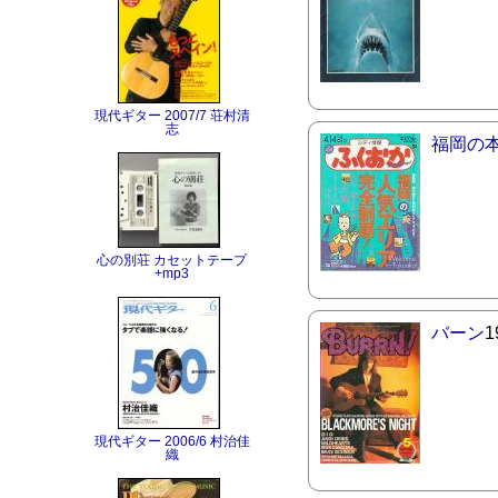
現代ギター 2007/7 荘村清
志
福岡の
心の別荘 カセットテープ
+mp3
バーン
現代ギター 2006/6 村治佳
織