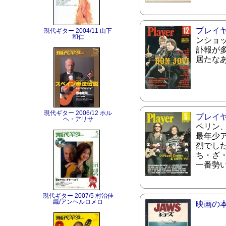
プレイ
現代ギター 2004/11 山下
和仁
ンショ
訃報が
居たな
現代ギター 2006/12 ホル
プレイ
ヘ・アリサ
ペリン
最年少
烈でし
ち・ざ
一番勢
現代ギター 2007/5 村治佳
織/アンヘルロメロ
映画の