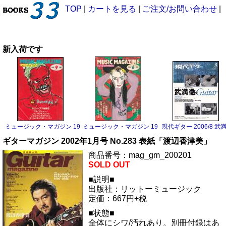
TOP
|
カートを見る
|
ご注文/お問い合わせ
|
新入荷です
ミュージック・マガジン 1983/9 サニー・アデ
ミュージック・マガジン 1983/6 ボーイ・ジョージ
現代ギター 2006/8 武
ギターマガジン 2002年1月号 No.283 表紙「渡辺香津美」
商品番号：mag_gm_200201
SOLD OUT
■説明■
出版社：リットーミュージック
定価：667円+税
■状態■
全体にシワ/汚れあり。別冊付録はあ