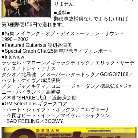
りません。
■送料■
郵便事故補償なしでよろしければ、
第3種郵便156円で送れます。
■特集 メイキング・オブ・ディストーション・サウンド
1990～2002
■Featured Guitarists 渡辺香津美
■Special Graph Char25周年記念ライブ・レポート
■Interview
ラッセル・マローン／ギャラクティック／エリック・サーデ
ィナス／トレイ・アナス
タシオ／北島健二／スーパーバタードッグ／GO!GO!7188／
バット・ケイヴ／堀沢俊樹
／タージャ／キティ／ロニー・ジョーダン／徳武弘文×ジョ
ニー・ハイランド／高崎晃
／木暮"SHAKE"武彦／近藤房之助
■GM Selections ギタースコア
・ハート・シェイプト・ボックス／ニルヴァーナ
・今夜はビート・イット／マイケル・ジャクソン
・BAD FEELING／BOOWY