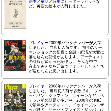
絵本／童話／詩集
にピーターラビットな
ど、英語の絵本が入荷しました。
プレイヤー
2009年バックナンバーが入荷
しました。 当店初入荷です。 前年のリー
マンショックの影響で金融・経済が大変に
落ち込んだ記憶があります。アーティスト
の訃報が多かった記憶も。 そんな中で、
音楽でみんなを元気づけようとした人たち
が居たなあと思い出します。
プレイヤー
2008年バックナンバーが入荷
しました。 当店初入荷が多数です。 ツェ
ッペリン、クラプトン、クイーンなど、ベ
テラン勢の話題が多い中、2008年の表紙
で最年少アーティスト、ドゥイージル・ザ
ッパ君の「ザッパ・プレイズ・ザッパ」は