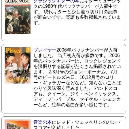
クラシックギターの本
にギターミュージッ
クの1980年代バックナンバーが入荷中で
す。 現代ギターと少し違う切り口の記事
が面白いです。楽譜も多数掲載されていま
す。
プレイヤー
2006年バックナンバーが入荷
しました。 当店初入荷が多数です。 2006
年のバックナンバーは、ロックレジェンド
を深掘りする記事がたくさん掲載されてい
ます。 2-3月号のジョン・ボーナム、7月
号のビートルズ来日、10,12月号のロリ
ー・ギャラガーなどなど。知らないことば
かりで興味深く読みました。 バンドスコ
アも、クイーン、ジミ・ヘンドリックス、
ディープ・パープル、マイケル・シェンカ
ーなど、往年の名曲が多い感じです。
音楽の本
にレッド・ツェッペリンのバンド
スコアが入荷しました。