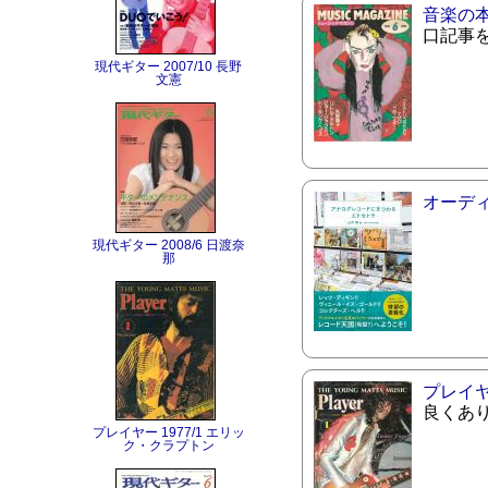
音楽の
口記事
現代ギター 2007/10 長野
文憲
オーデ
現代ギター 2008/6 日渡奈
那
プレイ
良くあ
プレイヤー 1977/1 エリッ
ク・クラプトン