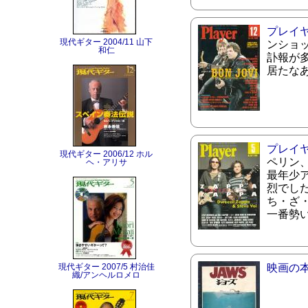
プレイ
現代ギター 2004/11 山下
ンショ
和仁
訃報が
居たな
プレイ
現代ギター 2006/12 ホル
ペリン
ヘ・アリサ
最年少
烈でし
ち・ざ
一番勢
現代ギター 2007/5 村治佳
映画の
織/アンヘルロメロ