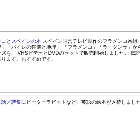
ンコとスペインの本
スペイン国営テレビ製作のフラメンコ番組
理」「バイレの祭儀と地理」 「フラメンコ」「ラ・ダンサ」か
ズを、 VHSビデオとDVDのセットで販売開始しました。 伝
踊ります。おすすめです。
童話／詩集
にピーターラビットなど、英語の絵本が入荷しまし