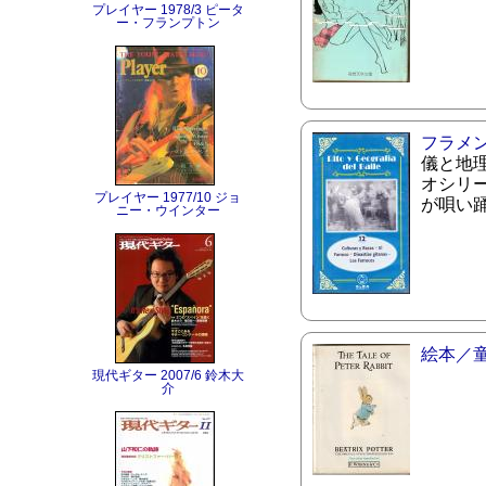
プレイヤー 1978/3 ピータ
ー・フランプトン
フラメ
儀と地
オシリー
プレイヤー 1977/10 ジョ
が唄い
ニー・ウインター
絵本／
現代ギター 2007/6 鈴木大
介