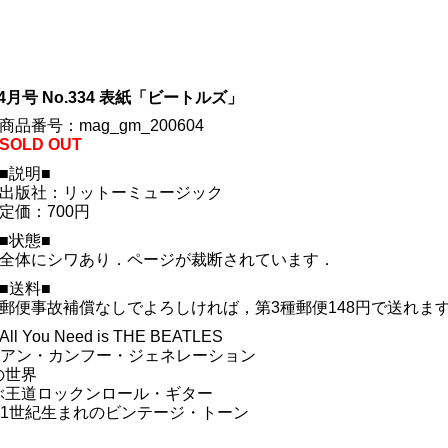
4月号 No.334 表紙「ビートルズ」
商品番号：mag_gm_200604
SOLD OUT
■説明■
出版社：リットーミュージック
定価：700円
■状態■
全体にシワあり．ページが裁断されています．
■送料■
郵便事故補償なしでよろしければ，第3種郵便148円で送れま
All You Need is THE BEATLES
ists アジアン・カンフー・ジェネレーション
の世界
ぶ王道ロックンロール・ギター
RS～21世紀生まれのビンテージ・トーン