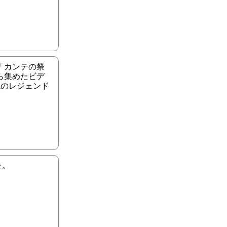
「カンテの祭
ら集めたビデ
説のレジェンド
た。