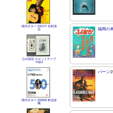
現代ギター 2007/7 荘村清
福岡の
志
心の別荘 カセットテープ
+mp3
バーン
現代ギター 2006/6 村治佳
織