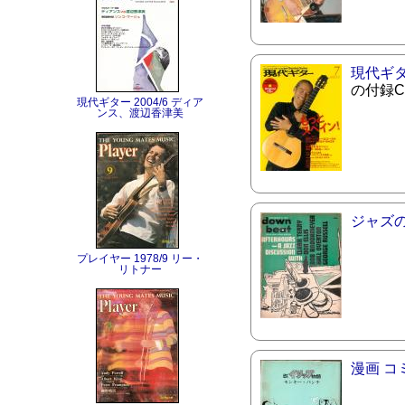
現代ギ
の付録
現代ギター 2004/6 ディア
ンス、渡辺香津美
ジャズ
プレイヤー 1978/9 リー・
リトナー
漫画 コ