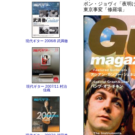
ボン・ジョヴィ「夜明
東京事変「修羅場」
現代ギター 2006/8 武満徹
現代ギター 2007/11 村治
佳織