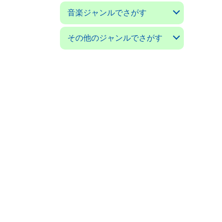
アコースティックギターマガ
ギターマガジン
ギターミュージック(新掘)
現代ギター
ゴールドワックス
サウンド＆レコーディングマ
サウンドデザイナー
サックス＆ブラス・マガジン
ザ・ディグ
ジャズライフ
スイングジャーナル
ストレンジ・デイズ
ダウンビート
バーン
パセオフラメンコ
PCミュージック
プレイヤー
ベースマガジン
ミュージックマガジン
ヤングギター
リズム＆ドラムマガジン
レコード・コレクターズ
ロッキング・オン
ロッキング・オン・ジャパン
音楽ジャンルでさがす
ジン
ガジン
クラシックギターの本
フラメンコとスペインの本
アコギの本
ジャズの本
音楽の本
その他のジャンルでさがす
日本の小説／エッセイ
外国の小説／エッセイ
ＳＦ小説
ミステリー小説
絵本／童話／詩集
戯曲
漫画 コミック
---------------------
料理と食べ物の本
子育て／教育の本
舞踊の本
映画の本
オーディオの本
クルマ／モータースポーツの
ゲームの本
語学の本
福岡の本
美術書／写真集
---------------------
科学／技術／工芸の本
コンピュータの本
ビジネス／経済の本
思想／宗教の本
医学／健康の本
社会についての本
環境についての本
雑誌 ノンジャンル
本