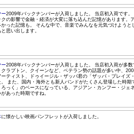
ヤー
2009年バックナンバーが入荷しました。 当店初入荷です。
ックの影響で金融・経済が大変に落ち込んだ記憶があります。
多かった記憶も。 そんな中で、音楽でみんなを元気づけようと
あと思い出します。
ヤー
2008年バックナンバーが入荷しました。 当店初入荷が多数
、クラプトン、クイーンなど、ベテラン勢の話題が多い中、200
アーティスト、ドゥイージル・ザッパ君の「ザッパ・プレイズ
た。 また、国内・海外とも新人バンドがたくさん登場した時期で
・ろっく」のベースになっている、アジアン・カンフー・ジェ
いがあった時期ですね。
本
に懐かしい映画パンフレットが入荷しました。