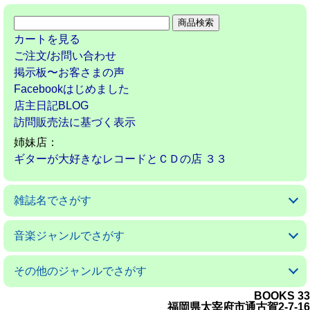
カートを見る
ご注文/お問い合わせ
掲示板〜お客さまの声
Facebookはじめました
店主日記BLOG
訪問販売法に基づく表示
姉妹店：
ギターが大好きなレコードとＣＤの店 ３３
雑誌名でさがす
アコースティックギターマガジン
ギターマガジン
ギターミュージック(新掘)
現代ギター
ゴールドワックス
サウンド＆レコーディングマガジン
サウンドデザイナー
サックス＆ブラス・マガジン
ザ・ディグ
ジャズライフ
スイングジャーナル
ストレンジ・デイズ
ダウンビート
バーン
パセオフラメンコ
PCミュージック
プレイヤー
ベースマガジン
ミュージックマガジン
ヤングギター
リズム＆ドラムマガジン
レコード・コレクターズ
ロッキング・オン
ロッキング・オン・ジャパン
音楽ジャンルでさがす
クラシックギターの本
フラメンコとスペインの本
アコギの本
ジャズの本
音楽の本
その他のジャンルでさがす
BOOKS 33
日本の小説／エッセイ
外国の小説／エッセイ
ＳＦ小説
ミステリー小説
絵本／童話／詩集
戯曲
漫画 コミック
---------------------
料理と食べ物の本
子育て／教育の本
舞踊の本
映画の本
オーディオの本
クルマ／モータースポーツの本
ゲームの本
語学の本
福岡の本
美術書／写真集
---------------------
科学／技術／工芸の本
コンピュータの本
ビジネス／経済の本
思想／宗教の本
医学／健康の本
社会についての本
環境についての本
雑誌 ノンジャンル
福岡県太宰府市通古賀2-7-16