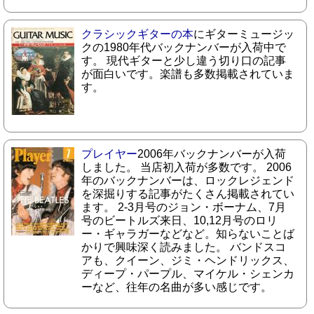
クラシックギターの本
にギターミュージッ
クの1980年代バックナンバーが入荷中で
す。 現代ギターと少し違う切り口の記事
が面白いです。楽譜も多数掲載されていま
す。
プレイヤー
2006年バックナンバーが入荷
しました。 当店初入荷が多数です。 2006
年のバックナンバーは、ロックレジェンド
を深掘りする記事がたくさん掲載されてい
ます。 2-3月号のジョン・ボーナム、7月
号のビートルズ来日、10,12月号のロリ
ー・ギャラガーなどなど。知らないことば
かりで興味深く読みました。 バンドスコ
アも、クイーン、ジミ・ヘンドリックス、
ディープ・パープル、マイケル・シェンカ
ーなど、往年の名曲が多い感じです。