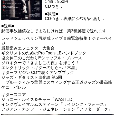
定価：950円
CDつき．
■状態■
CDつき．表紙にシワ/汚れあり．
■送料■
郵便事故補償なしでよろしければ，第3種郵便で送れます．
レッドツェッペリン再結成ライブ直前緊急特集！ジミーペイ
ジ
最新歪みエフェクター大集合
ギタリストのためのPro Tools LEハンドブック
塩次伸二のこだわりEシャッフル・ブルース
ソロギターで「きよしこの夜」を弾こう！
エレクトリック・ギターのしらべ「木星」
ギターマガジン CDで聴くアンプブック
ジャズ・ギタリスト進化論 第5回
ブルージィかつ華麗にスウィングする王道ジャズの最高峰
ケニーバレル
ギタースコア
ジョニー・ルイス＆チャー「WASTED」
イングヴェイマルムスティーン「ライジング・フォース」
アジアン・カンフー・ジェネレーション「アフターダーク」