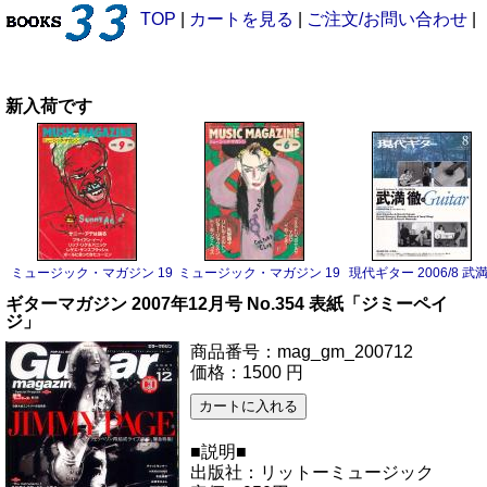
TOP
|
カートを見る
|
ご注文/お問い合わせ
|
新入荷です
ミュージック・マガジン 1983/9 サニー・アデ
ミュージック・マガジン 1983/6 ボーイ・ジョージ
現代ギター 2006/8 武
ギターマガジン 2007年12月号 No.354 表紙「ジミーペイ
ジ」
商品番号：mag_gm_200712
価格：1500 円
■説明■
出版社：リットーミュージック