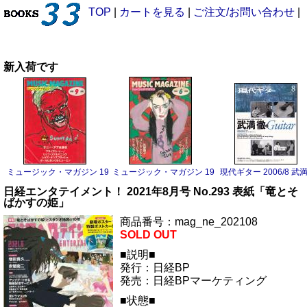
TOP
|
カートを見る
|
ご注文/お問い合わせ
|
新入荷です
ミュージック・マガジン 1983/9 サニー・アデ
ミュージック・マガジン 1983/6 ボーイ・ジョージ
現代ギター 2006/8 武
日経エンタテイメント！ 2021年8月号 No.293 表紙「竜とそ
ばかすの姫」
商品番号：mag_ne_202108
SOLD OUT
■説明■
発行：日経BP
発売：日経BPマーケティング
■状態■