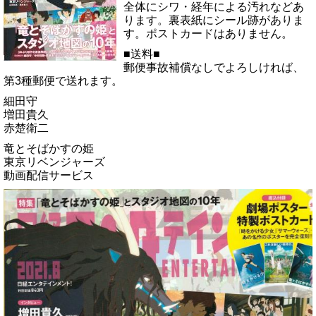
全体にシワ・経年による汚れなどあ
ります。裏表紙にシール跡がありま
す。ポストカードはありません。
■送料■
郵便事故補償なしでよろしければ、
第3種郵便で送れます。
細田守
増田貴久
赤楚衛二
竜とそばかすの姫
東京リベンジャーズ
動画配信サービス