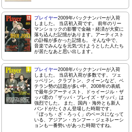
プレイヤー
2009年バックナンバーが入荷
しました。 当店初入荷です。 前年のリー
マンショックの影響で金融・経済が大変に
落ち込んだ記憶があります。アーティスト
の訃報が多かった記憶も。 そんな中で、
音楽でみんなを元気づけようとした人たち
が居たなあと思い出します。
プレイヤー
2008年バックナンバーが入荷
しました。 当店初入荷が多数です。 ツェ
ッペリン、クラプトン、クイーンなど、ベ
テラン勢の話題が多い中、2008年の表紙
で最年少アーティスト、ドゥイージル・ザ
ッパ君の「ザッパ・プレイズ・ザッパ」は
強烈でした。 また、国内・海外とも新人
バンドがたくさん登場した時期です。
「ぼっち・ざ・ろっく」のベースになって
いる、アジアン・カンフー・ジェネレーシ
ョンも一番勢いがあった時期ですね。