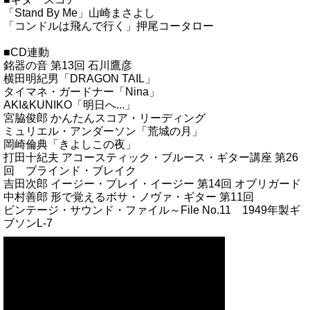
「Stand By Me」山崎まさよし
「コンドルは飛んで行く」押尾コータロー
■CD連動
銘器の音 第13回 石川鷹彦
横田明紀男「DRAGON TAIL」
タイマネ・ガードナー「Nina」
AKI&KUNIKO「明日へ...」
宮脇俊郎 かんたんスコア・リーディング
ミュリエル・アンダーソン「荒城の月」
岡崎倫典「きよしこの夜」
打田十紀夫 アコースティック・ブルース・ギター講座 第26
回 ブラインド・ブレイク
吉田次郎 イージー・プレイ・イージー 第14回 オブリガード
中村善郎 形で覚えるボサ・ノヴァ・ギター 第11回
ビンテージ・サウンド・ファイル～File No.11 1949年製ギ
ブソンL-7