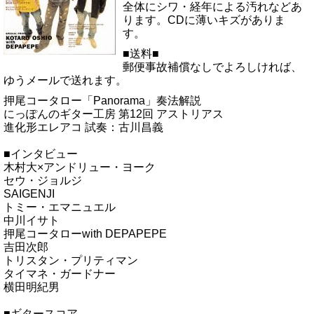
全体にシワ・経年による汚れなどあ
ります。CDに薄いキズがありま
す。
■送料■
郵便事故補償なしでよろしければ、
ゆうメールで送れます。
押尾コータロー「Panorama」奏法解説
にっぽんのギター工房 第12回 アストリアス
進化形エレアコ 試奏：古川昌義
■インタビュー
木村大×アンドリュー・ヨーク
セウ・ジョルジ
SAIGENJI
トミー・エマニュエル
中川イサト
押尾コータローwith DEPAPEPE
吉田次郎
トリスタン・プリティマン
タイマネ・ガードナー
横田明紀男
■ギタースコア