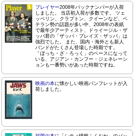
プレイヤー
2008年バックナンバーが入荷
しました。 当店初入荷が多数です。 ツェ
ッペリン、クラプトン、クイーンなど、ベ
テラン勢の話題が多い中、2008年の表紙
で最年少アーティスト、ドゥイージル・ザ
ッパ君の「ザッパ・プレイズ・ザッパ」は
強烈でした。 また、国内・海外とも新人
バンドがたくさん登場した時期です。
「ぼっち・ざ・ろっく」のベースになって
いる、アジアン・カンフー・ジェネレーシ
ョンも一番勢いがあった時期ですね。
映画の本
に懐かしい映画パンフレットが入
荷しました。
福岡の本
に「シティ情報ふくおか」のバッ