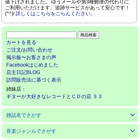
値下げされました。 ゆうメールや第3種郵便の代わりに
ご利用いただけます。追跡サービスがあって安心です！
(^^)/
詳しくはこちらをごらんください。
カートを見る
ご注文/お問い合わせ
掲示板〜お客さまの声
Facebookはじめました
店主日記BLOG
訪問販売法に基づく表示
姉妹店：
ギターが大好きなレコードとＣＤの店 ３３
雑誌名でさがす
アコースティックギターマガジン
ギターマガジン
ギターミュージック(新掘)
現代ギター
ゴールドワックス
サウンド＆レコーディングマガジン
サウンドデザイナー
サックス＆ブラス・マガジン
ザ・ディグ
ジャズライフ
スイングジャーナル
ストレンジ・デイズ
ダウンビート
バーン
パセオフラメンコ
PCミュージック
プレイヤー
ベースマガジン
ミュージックマガジン
ヤングギター
リズム＆ドラムマガジン
レコード・コレクターズ
ロッキング・オン
ロッキング・オン・ジャパン
音楽ジャンルでさがす