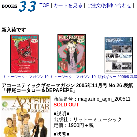
TOP
|
カートを見る
|
ご注文/お問い合わせ
|
新入荷です
ミュージック・マガジン 1983/9 サニー・アデ
ミュージック・マガジン 1983/6 ボーイ・ジョージ
現代ギター 2006/8 武
アコースティックギターマガジン 2005年11月号 No.26 表紙
「押尾コータロー＆DEPAPEPE」
商品番号：magazine_agm_200511
SOLD OUT
■説明■
出版社：リットーミュージック
定価：1900円＋税
■状態■