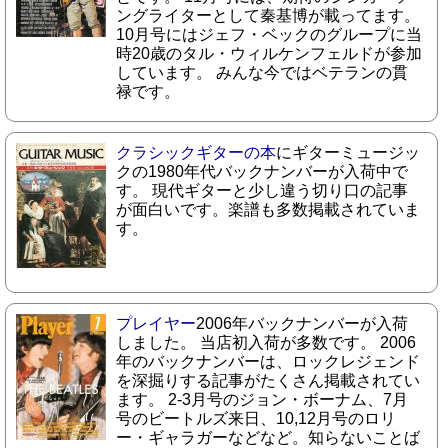
ングライターとして秦基博が載ってます。
10月号にはジェフ・ベックのグループに当
時20歳のタル・ウィルケンフェルドが参加
しています。 みんな今ではベテランの貫
禄です。
クラシックギターの本
にギターミュージッ
クの1980年代バックナンバーが入荷中で
す。 現代ギターと少し違う切り口の記事
が面白いです。楽譜も多数掲載されていま
す。
プレイヤー
2006年バックナンバーが入荷
しました。 当店初入荷が多数です。 2006
年のバックナンバーは、ロックレジェンド
を深掘りする記事がたくさん掲載されてい
ます。 2-3月号のジョン・ボーナム、7月
号のビートルズ来日、10,12月号のロリ
ー・ギャラガーなどなど。知らないことば