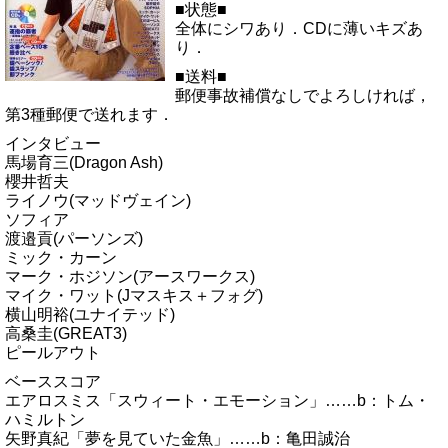
■状態■
全体にシワあり．CDに薄いキズあ
り．
■送料■
郵便事故補償なしでよろしければ，
第3種郵便で送れます．
インタビュー
馬場育三(Dragon Ash)
櫻井哲夫
ライノウ(マッドヴェイン)
ソフィア
渡邉貢(パーソンズ)
ミック・カーン
マーク・ホジソン(アースワークス)
マイク・ワット(Jマスキス＋フォグ)
横山明裕(ユナイテッド)
高桑圭(GREAT3)
ピールアウト
ベーススコア
エアロスミス「スウィート・エモーション」……b：トム・
ハミルトン
矢野真紀「夢を見ていた金魚」……b：亀田誠治