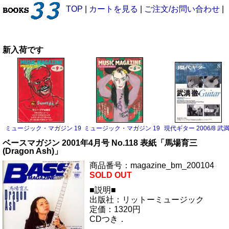
TOP
|
カートを見る
|
ご注文/お問い合わせ
|
新入荷です
ミュージック・マガジン 1983/9 サニー・アデ
ミュージック・マガジン 1983/6 ボーイ・ジョージ
現代ギター 2006/8 武
ベースマガジン 2001年4月号 No.118 表紙「馬場育三
(Dragon Ash)」
商品番号：magazine_bm_200104
SOLD OUT
■説明■
出版社：リットーミュージック
定価：1320円
CDつき．