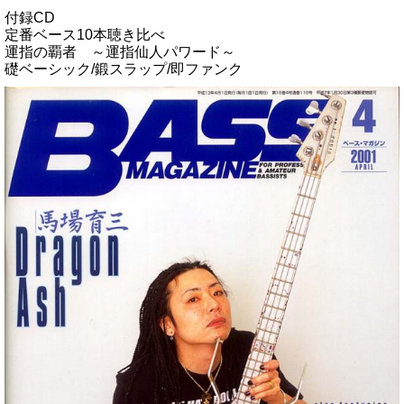
付録CD
定番ベース10本聴き比べ
運指の覇者 ～運指仙人パワード～
礎ベーシック/鍛スラップ/即ファンク