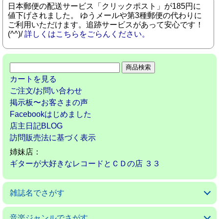
日本郵便の配送サービス「クリックポスト」が185円に
値下げされました。 ゆうメールや第3種郵便の代わりに
ご利用いただけます。追跡サービスがあって安心です！
(^^)/
詳しくはこちらをごらんください。
カートを見る
ご注文/お問い合わせ
掲示板〜お客さまの声
Facebookはじめました
店主日記BLOG
訪問販売法に基づく表示
姉妹店：
ギターが大好きなレコードとＣＤの店 ３３
雑誌名でさがす
アコースティックギターマガジン
ギターマガジン
ギターミュージック(新掘)
現代ギター
ゴールドワックス
サウンド＆レコーディングマガジン
サウンドデザイナー
サックス＆ブラス・マガジン
ザ・ディグ
ジャズライフ
スイングジャーナル
ストレンジ・デイズ
ダウンビート
バーン
パセオフラメンコ
PCミュージック
プレイヤー
ベースマガジン
ミュージックマガジン
ヤングギター
リズム＆ドラムマガジン
レコード・コレクターズ
ロッキング・オン
ロッキング・オン・ジャパン
音楽ジャンルでさがす