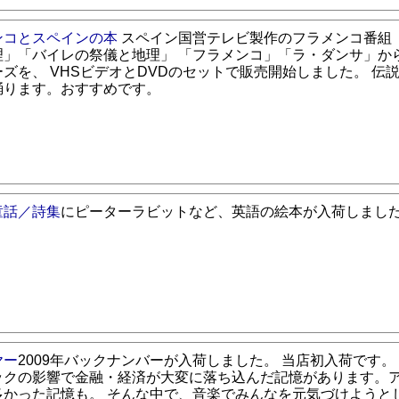
ンコとスペインの本
スペイン国営テレビ製作のフラメンコ番組
理」「バイレの祭儀と地理」 「フラメンコ」「ラ・ダンサ」か
ズを、 VHSビデオとDVDのセットで販売開始しました。 伝
踊ります。おすすめです。
童話／詩集
にピーターラビットなど、英語の絵本が入荷しまし
ヤー
2009年バックナンバーが入荷しました。 当店初入荷です。
ックの影響で金融・経済が大変に落ち込んだ記憶があります。
多かった記憶も。 そんな中で、音楽でみんなを元気づけようと