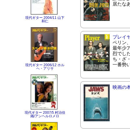
居たな
現代ギター 2004/11 山下
和仁
プレイ
ペリン
最年少
烈でし
ち・ざ
一番勢
現代ギター 2006/12 ホル
ヘ・アリサ
映画の
現代ギター 2007/5 村治佳
織/アンヘルロメロ