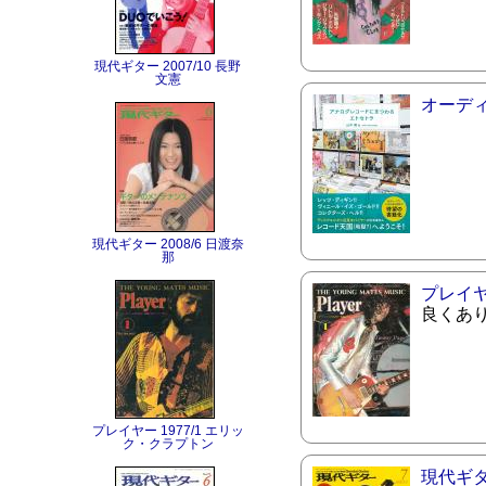
現代ギター 2007/10 長野
文憲
オーデ
現代ギター 2008/6 日渡奈
那
プレイ
良くあ
プレイヤー 1977/1 エリッ
ク・クラプトン
現代ギ