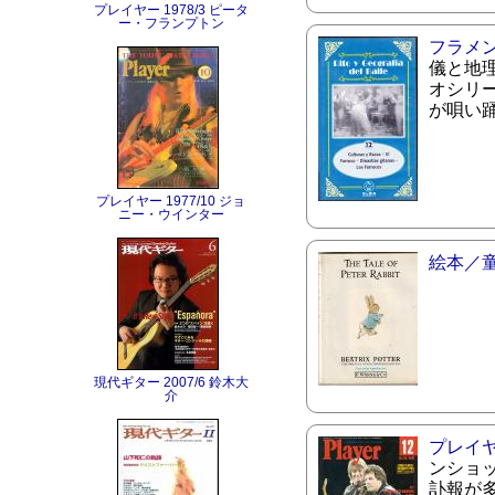
プレイヤー 1978/3 ピータ
ー・フランプトン
フラメ
儀と地
オシリー
が唄い
プレイヤー 1977/10 ジョ
ニー・ウインター
絵本／
現代ギター 2007/6 鈴木大
介
プレイ
ンショ
訃報が