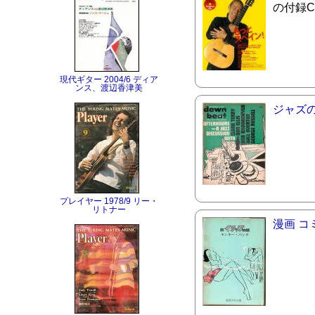
の付録
現代ギター 2004/6 ディア
ンス、渡辺香津美
ジャズ
プレイヤー 1978/9 リー・
リトナー
漫画 コ