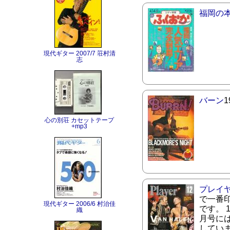
福岡の
現代ギター 2007/7 荘村清
志
バーン
心の別荘 カセットテープ
+mp3
プレイ
で一番
現代ギター 2006/6 村治佳
です。 
織
月号に
してい