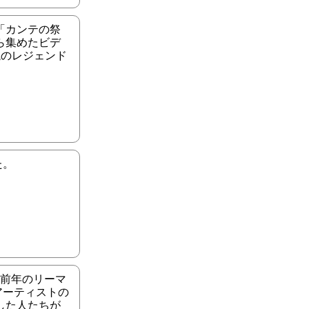
「カンテの祭
ら集めたビデ
説のレジェンド
た。
 前年のリーマ
アーティストの
した人たちが