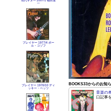
現代ギター 2007/1 福田進
一
プレイヤー 1977/4 ポー
ル・コゾフ
BOOKS33からのお知
プレイヤー 1976/10 ディ
ッキー・ベッツ
音楽の
口記事