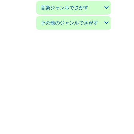
アコースティックギターマガ
ギターマガジン
ギターミュージック(新掘)
現代ギター
ゴールドワックス
サウンド＆レコーディングマ
サウンドデザイナー
サックス＆ブラス・マガジン
ザ・ディグ
ジャズライフ
スイングジャーナル
ストレンジ・デイズ
ダウンビート
バーン
パセオフラメンコ
PCミュージック
プレイヤー
ベースマガジン
ミュージックマガジン
ヤングギター
リズム＆ドラムマガジン
レコード・コレクターズ
ロッキング・オン
ロッキング・オン・ジャパン
音楽ジャンルでさがす
ジン
ガジン
クラシックギターの本
フラメンコとスペインの本
アコギの本
ジャズの本
音楽の本
その他のジャンルでさがす
日本の小説／エッセイ
外国の小説／エッセイ
ＳＦ小説
ミステリー小説
絵本／童話／詩集
戯曲
漫画 コミック
---------------------
料理と食べ物の本
子育て／教育の本
舞踊の本
映画の本
オーディオの本
クルマ／モータースポーツの
ゲームの本
語学の本
福岡の本
美術書／写真集
---------------------
科学／技術／工芸の本
コンピュータの本
ビジネス／経済の本
思想／宗教の本
医学／健康の本
社会についての本
環境についての本
雑誌 ノンジャンル
本