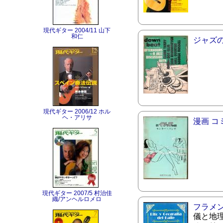
現代ギター 2004/11 山下
和仁
ジャズ
現代ギター 2006/12 ホル
ヘ・アリサ
漫画 コ
現代ギター 2007/5 村治佳
織/アンヘルロメロ
フラメ
儀と地