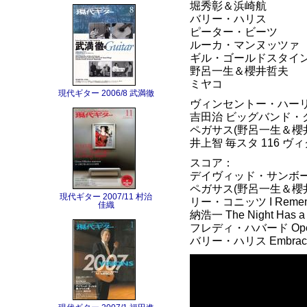
堀秀彰＆浜崎航
バリー・ハリス
ピーター・ビーツ
ルーカ・マンヌッツァ
ギル・ゴールドスタイ
野呂一生＆櫻井哲夫
ミヤコ
現代ギター 2006/8 武満徹
ヴィンセントー・ハーリ
吉田治 ビッグバンド・
ペガサス(野呂一生＆櫻
井上智 毎スタ 116 ヴィクター
スコア：
デイヴィッド・サンボーン Ha
ペガサス(野呂一生＆櫻井哲
現代ギター 2007/11 村治
リー・コニッツ I Remembe
佳織
納浩一 The Night Ha
フレディ・ハバード Open S
バリー・ハリス Embracea