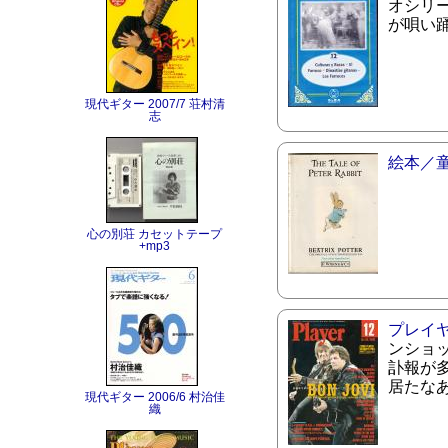
オシリー
が唄い
現代ギター 2007/7 荘村清
志
絵本／
心の別荘 カセットテープ
+mp3
プレイ
ンショ
訃報が
居たな
現代ギター 2006/6 村治佳
織