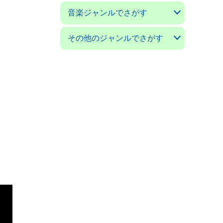
アコースティックギターマガ
ギターマガジン
ギターミュージック(新掘)
現代ギター
ゴールドワックス
サウンド＆レコーディングマ
サウンドデザイナー
サックス＆ブラス・マガジン
ザ・ディグ
ジャズライフ
スイングジャーナル
ストレンジ・デイズ
ダウンビート
バーン
パセオフラメンコ
PCミュージック
プレイヤー
ベースマガジン
ミュージックマガジン
ヤングギター
リズム＆ドラムマガジン
レコード・コレクターズ
ロッキング・オン
ロッキング・オン・ジャパン
音楽ジャンルでさがす
ジン
ガジン
クラシックギターの本
フラメンコとスペインの本
アコギの本
ジャズの本
音楽の本
その他のジャンルでさがす
日本の小説／エッセイ
外国の小説／エッセイ
ＳＦ小説
ミステリー小説
絵本／童話／詩集
戯曲
漫画 コミック
---------------------
料理と食べ物の本
子育て／教育の本
舞踊の本
映画の本
オーディオの本
クルマ／モータースポーツの
ゲームの本
語学の本
福岡の本
美術書／写真集
---------------------
科学／技術／工芸の本
コンピュータの本
ビジネス／経済の本
思想／宗教の本
医学／健康の本
社会についての本
環境についての本
雑誌 ノンジャンル
本