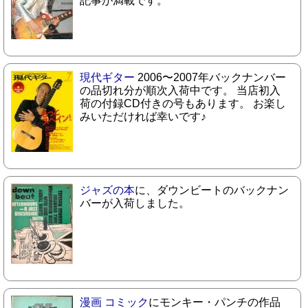
記事が満載です。
現代ギター
2006〜2007年バックナンバー
の品切れ分が順次入荷中です。 当店初入
荷の付録CD付きの号もあります。 お楽し
みいただければ幸いです♪
ジャズの本
に、ダウンビートのバックナン
バーが入荷しました。
漫画 コミック
にモンキー・パンチの作品