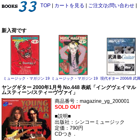
TOP
|
カートを見る
|
ご注文/お問い合わせ
|
新入荷です
ミュージック・マガジン 1983/9 サニー・アデ
ミュージック・マガジン 1983/6 ボーイ・ジョージ
現代ギター 2006/8 武
ヤングギター 2000年1月号 No.448 表紙「イングヴェイマル
ムスティーン/スティーヴヴァイ」
商品番号：magazine_yg_200001
SOLD OUT
■説明■
出版社：シンコーミュージック
定価：790円
CDつき．