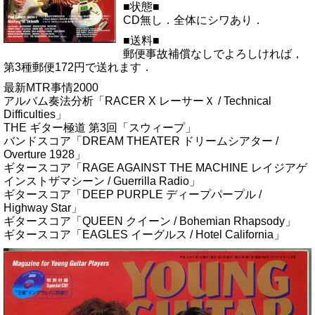
■状態■
CD無し．全体にシワあり．
■送料■
郵便事故補償なしでよろしければ，
第3種郵便172円で送れます．
最新MTR事情2000
アルバム奏法分析「RACER X レーサーＸ / Technical
Difficulties」
THE ギター極道 第3回「スウィープ」
バンドスコア「DREAM THEATER ドリームシアター /
Overture 1928」
ギタースコア「RAGE AGAINST THE MACHINE レイジアゲ
インストザマシーン / Guerrilla Radio」
ギタースコア「DEEP PURPLE ディープパープル /
Highway Star」
ギタースコア「QUEEN クイーン / Bohemian Rhapsody」
ギタースコア「EAGLES イーグルス / Hotel California」