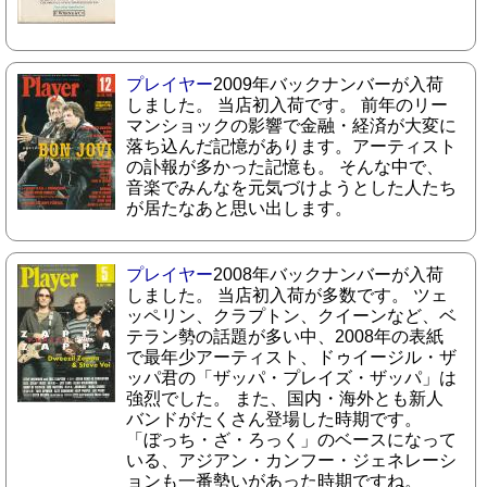
プレイヤー
2009年バックナンバーが入荷
しました。 当店初入荷です。 前年のリー
マンショックの影響で金融・経済が大変に
落ち込んだ記憶があります。アーティスト
の訃報が多かった記憶も。 そんな中で、
音楽でみんなを元気づけようとした人たち
が居たなあと思い出します。
プレイヤー
2008年バックナンバーが入荷
しました。 当店初入荷が多数です。 ツェ
ッペリン、クラプトン、クイーンなど、ベ
テラン勢の話題が多い中、2008年の表紙
で最年少アーティスト、ドゥイージル・ザ
ッパ君の「ザッパ・プレイズ・ザッパ」は
強烈でした。 また、国内・海外とも新人
バンドがたくさん登場した時期です。
「ぼっち・ざ・ろっく」のベースになって
いる、アジアン・カンフー・ジェネレーシ
ョンも一番勢いがあった時期ですね。