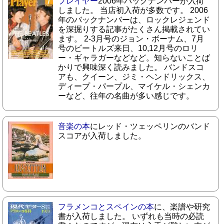
プレイヤー
2006年バックナンバーが入荷
しました。 当店初入荷が多数です。 2006
年のバックナンバーは、ロックレジェンド
を深掘りする記事がたくさん掲載されてい
ます。 2-3月号のジョン・ボーナム、7月
号のビートルズ来日、10,12月号のロリ
ー・ギャラガーなどなど。知らないことば
かりで興味深く読みました。 バンドスコ
アも、クイーン、ジミ・ヘンドリックス、
ディープ・パープル、マイケル・シェンカ
ーなど、往年の名曲が多い感じです。
音楽の本
にレッド・ツェッペリンのバンド
スコアが入荷しました。
フラメンコとスペインの本
に、楽譜や研究
書が入荷しました。 いずれも当時の必読