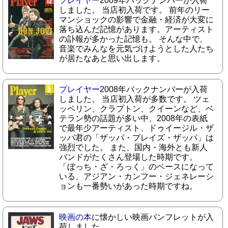
プレイヤー
2009年バックナンバーが入荷
しました。 当店初入荷です。 前年のリー
マンショックの影響で金融・経済が大変に
落ち込んだ記憶があります。アーティスト
の訃報が多かった記憶も。 そんな中で、
音楽でみんなを元気づけようとした人たち
が居たなあと思い出します。
プレイヤー
2008年バックナンバーが入荷
しました。 当店初入荷が多数です。 ツェ
ッペリン、クラプトン、クイーンなど、ベ
テラン勢の話題が多い中、2008年の表紙
で最年少アーティスト、ドゥイージル・ザ
ッパ君の「ザッパ・プレイズ・ザッパ」は
強烈でした。 また、国内・海外とも新人
バンドがたくさん登場した時期です。
「ぼっち・ざ・ろっく」のベースになって
いる、アジアン・カンフー・ジェネレーシ
ョンも一番勢いがあった時期ですね。
映画の本
に懐かしい映画パンフレットが入
荷しました。