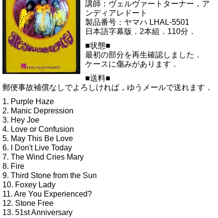
講師：ヴェルヴァートターナー，ア
ンディアレドート
製品番号：ヤマハ LHAL-5501
日本語字幕版．2本組．110分．
■状態■
最初の部分を再生確認しました．
ケースに傷みがあります．
■送料■
郵便事故補償なしでよろしければ，ゆうメールで送れます．
1. Purple Haze
2. Manic Depression
3. Hey Joe
4. Love or Confusion
5. May This Be Love
6. I Don't Live Today
7. The Wind Cries Mary
8. Fire
9. Third Stone from the Sun
10. Foxey Lady
11. Are You Experienced?
12. Stone Free
13. 51st Anniversary