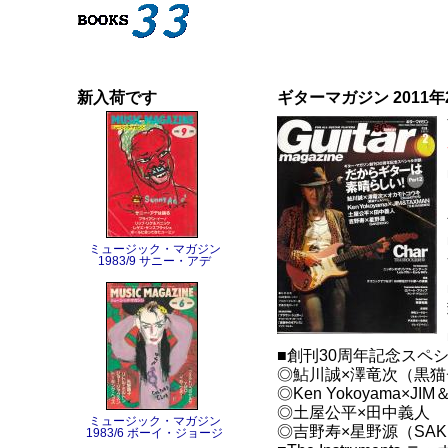
新入荷です
ギターマガジン 2011年2
ミュージック・マガジン
1983/9 サニー・アデ
■創刊30周年記念スペシ
◎鮎川誠×澤竜次（黒猫チ
◎Ken Yokoyama×JI
◎土屋公平×田中義人
ミュージック・マガジン
◎吉野寿×星野源（SAK
1983/6 ボーイ・ジョージ