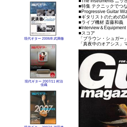
■The Instruments
■特集 テクニックでつ
■Progressive Guit
■ギタリストのためのD
■ライブ機材 斎藤和義
■Interview＆Equipme
■スコア
「ブラウン・シュガー
現代ギター 2006/8 武満徹
「真夜中のオアシス」
現代ギター 2007/11 村治
佳織