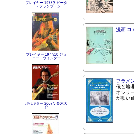
プレイヤー 1978/3 ピータ
ー・フランプトン
漫画 コ
プレイヤー 1977/10 ジョ
ニー・ウインター
フラメ
儀と地
オシリー
が唄い
現代ギター 2007/6 鈴木大
介