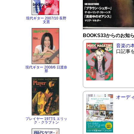
現代ギター 2007/10 長野
文憲
BOOKS33からのお知
音楽の
口記事
現代ギター 2008/6 日渡奈
那
オーデ
プレイヤー 1977/1 エリッ
ク・クラプトン