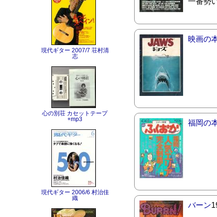
一番勢
映画の
現代ギター 2007/7 荘村清
志
心の別荘 カセットテープ
+mp3
福岡の
現代ギター 2006/6 村治佳
織
バーン