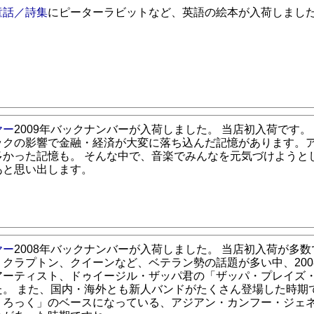
童話／詩集
にピーターラビットなど、英語の絵本が入荷しまし
ヤー
2009年バックナンバーが入荷しました。 当店初入荷です。
ックの影響で金融・経済が大変に落ち込んだ記憶があります。
多かった記憶も。 そんな中で、音楽でみんなを元気づけようと
あと思い出します。
ヤー
2008年バックナンバーが入荷しました。 当店初入荷が多数
、クラプトン、クイーンなど、ベテラン勢の話題が多い中、200
アーティスト、ドゥイージル・ザッパ君の「ザッパ・プレイズ
た。 また、国内・海外とも新人バンドがたくさん登場した時期で
・ろっく」のベースになっている、アジアン・カンフー・ジェ