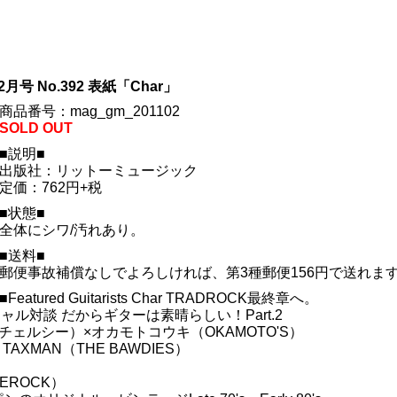
月号 No.392 表紙「Char」
商品番号：mag_gm_201102
SOLD OUT
■説明■
出版社：リットーミュージック
定価：762円+税
■状態■
全体にシワ/汚れあり。
■送料■
郵便事故補償なしでよろしければ、第3種郵便156円で送れま
■Featured Guitarists Char TRADROCK最終章へ。
ャル対談 だからギターは素晴らしい！Part.2
ェルシー）×オカモトコウキ（OKAMOTO'S）
M＆TAXMAN（THE BAWDIES）
EROCK）