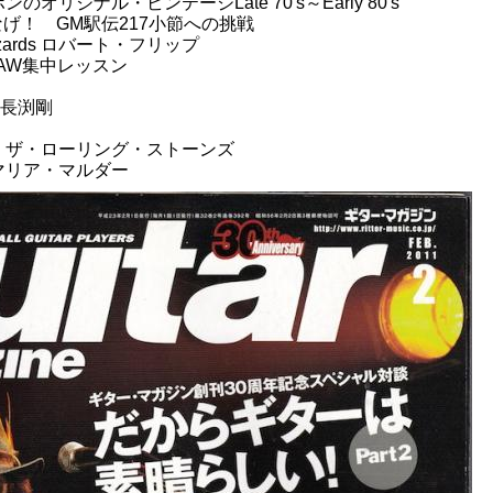
 ニッポンのオリジナル・ビンテージLate 70's～Early 80's
なげ！ GM駅伝217小節への挑戦
ar Wizards ロバート・フリップ
AW集中レッスン
nt 長渕剛
」ザ・ローリング・ストーンズ
マリア・マルダー