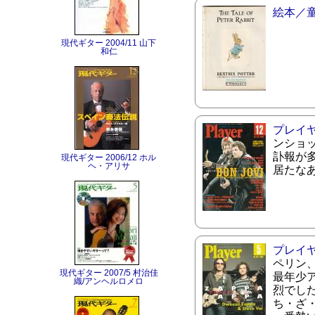
絵本／
現代ギター 2004/11 山下
和仁
プレイ
ンショ
訃報が
現代ギター 2006/12 ホル
ヘ・アリサ
居たな
プレイ
ペリン
現代ギター 2007/5 村治佳
最年少
織/アンヘルロメロ
烈でし
ち・ざ