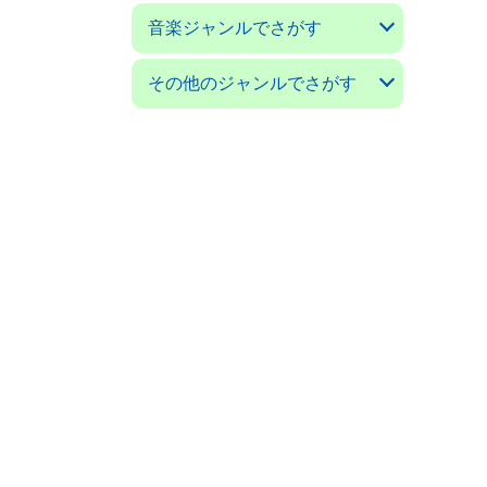
アコースティックギターマガ
ギターマガジン
ギターミュージック(新掘)
現代ギター
ゴールドワックス
サウンド＆レコーディングマ
サウンドデザイナー
サックス＆ブラス・マガジン
ザ・ディグ
ジャズライフ
スイングジャーナル
ストレンジ・デイズ
ダウンビート
バーン
パセオフラメンコ
PCミュージック
プレイヤー
ベースマガジン
ミュージックマガジン
ヤングギター
リズム＆ドラムマガジン
レコード・コレクターズ
ロッキング・オン
ロッキング・オン・ジャパン
音楽ジャンルでさがす
ジン
ガジン
クラシックギターの本
フラメンコとスペインの本
アコギの本
ジャズの本
音楽の本
その他のジャンルでさがす
日本の小説／エッセイ
外国の小説／エッセイ
ＳＦ小説
ミステリー小説
絵本／童話／詩集
戯曲
漫画 コミック
---------------------
料理と食べ物の本
子育て／教育の本
舞踊の本
映画の本
オーディオの本
クルマ／モータースポーツの
ゲームの本
語学の本
福岡の本
美術書／写真集
---------------------
科学／技術／工芸の本
コンピュータの本
ビジネス／経済の本
思想／宗教の本
医学／健康の本
社会についての本
環境についての本
雑誌 ノンジャンル
本