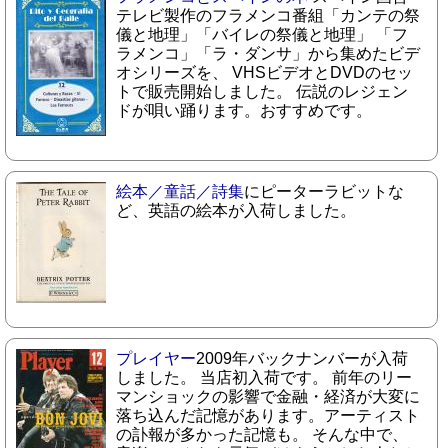
テレビ製作のフラメンコ番組「カンテの祭
儀と地理」「バイレの祭儀と地理」 「フ
ラメンコ」「ラ・ダンサ」から集めたビデ
オシリーズを、 VHSビデオとDVDのセッ
トで販売開始しました。 伝説のレジェン
ドが唄い踊ります。おすすめです。
絵本／童話／詩集
にピーターラビットな
ど、英語の絵本が入荷しました。
プレイヤー
2009年バックナンバーが入荷
しました。 当店初入荷です。 前年のリー
マンショックの影響で金融・経済が大変に
落ち込んだ記憶があります。アーティスト
の訃報が多かった記憶も。 そんな中で、