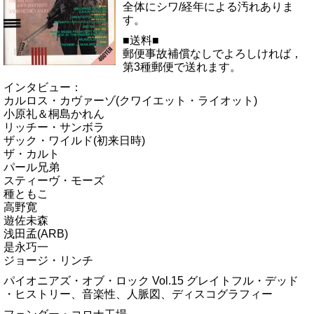
全体にシワ/経年による汚れありま
す。
■送料■
郵便事故補償なしでよろしければ，
第3種郵便で送れます。
インタビュー：
カルロス・カヴァーゾ(クワイエット・ライオット)
小原礼＆桐島かれん
リッチー・サンボラ
ザック・ワイルド(初来日時)
ザ・カルト
パール兄弟
スティーヴ・モーズ
種ともこ
高野寛
遊佐未森
浅田孟(ARB)
是永巧一
ジョージ・リンチ
パイオニアズ・オブ・ロック Vol.15 グレイトフル・デッド
・ヒストリー、音楽性、人脈図、ディスコグラフィー