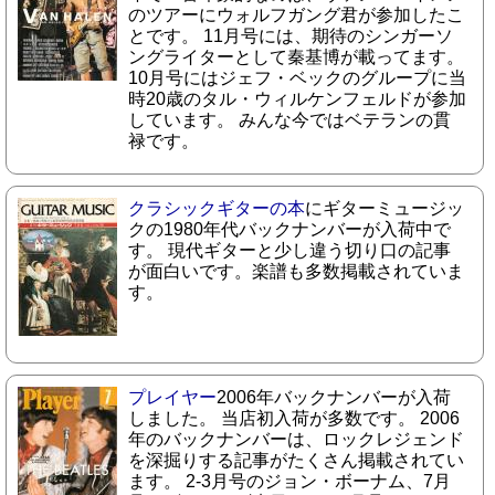
のツアーにウォルフガング君が参加したこ
とです。 11月号には、期待のシンガーソ
ングライターとして秦基博が載ってます。
10月号にはジェフ・ベックのグループに当
時20歳のタル・ウィルケンフェルドが参加
しています。 みんな今ではベテランの貫
禄です。
クラシックギターの本
にギターミュージッ
クの1980年代バックナンバーが入荷中で
す。 現代ギターと少し違う切り口の記事
が面白いです。楽譜も多数掲載されていま
す。
プレイヤー
2006年バックナンバーが入荷
しました。 当店初入荷が多数です。 2006
年のバックナンバーは、ロックレジェンド
を深掘りする記事がたくさん掲載されてい
ます。 2-3月号のジョン・ボーナム、7月