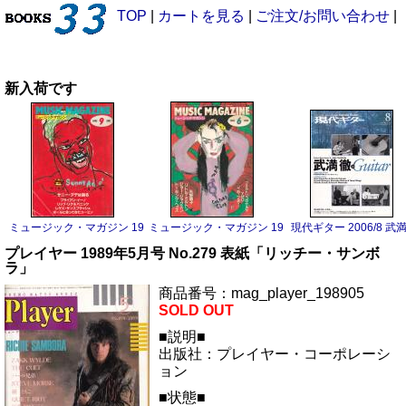
TOP
|
カートを見る
|
ご注文/お問い合わせ
|
新入荷です
ミュージック・マガジン 1983/9 サニー・アデ
ミュージック・マガジン 1983/6 ボーイ・ジョージ
現代ギター 2006/8 武
プレイヤー 1989年5月号 No.279 表紙「リッチー・サンボ
ラ」
商品番号：mag_player_198905
SOLD OUT
■説明■
出版社：プレイヤー・コーポレーシ
ョン
■状態■