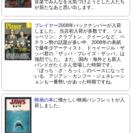
音楽でみんなを元気づけようとした人たち
が居たなあと思い出します。
プレイヤー
2008年バックナンバーが入荷
しました。 当店初入荷が多数です。 ツェ
ッペリン、クラプトン、クイーンなど、ベ
テラン勢の話題が多い中、2008年の表紙
で最年少アーティスト、ドゥイージル・ザ
ッパ君の「ザッパ・プレイズ・ザッパ」は
強烈でした。 また、国内・海外とも新人
バンドがたくさん登場した時期です。
「ぼっち・ざ・ろっく」のベースになって
いる、アジアン・カンフー・ジェネレーシ
ョンも一番勢いがあった時期ですね。
映画の本
に懐かしい映画パンフレットが入
荷しました。