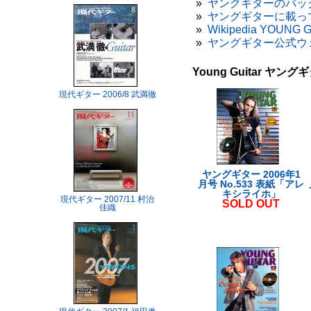
»
ヤングギターのバッ
»
ヤングギターに載っ
»
Wikipedia YOUNG 
»
ヤングギター公式ウ
Young Guitar ヤ
現代ギター 2006/8 武満徹
ヤングギター 2006年1
月号 No.533 表紙「アレ
キシライホ」
現代ギター 2007/11 村治
SOLD OUT
佳織