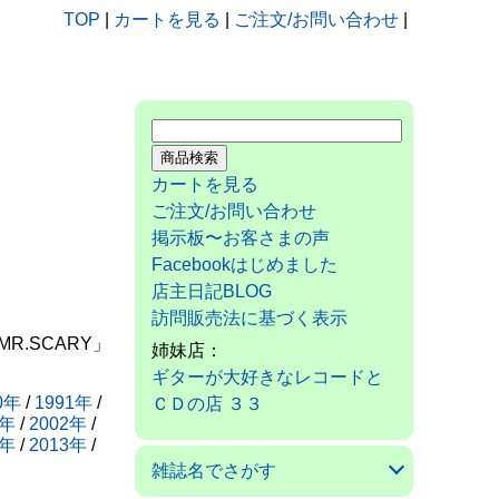
TOP
|
カートを見る
|
ご注文/お問い合わせ
|
カートを見る
ご注文/お問い合わせ
掲示板〜お客さまの声
Facebookはじめました
店主日記BLOG
訪問販売法に基づく表示
.SCARY」
姉妹店：
ギターが大好きなレコードと
0年
/
1991年
/
ＣＤの店 ３３
1年
/
2002年
/
2年
/
2013年
/
雑誌名でさがす