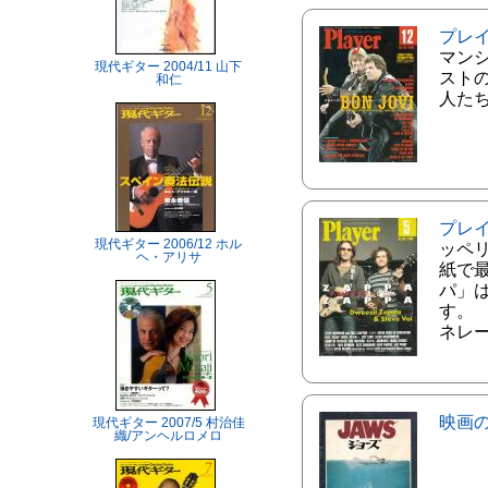
プレ
マン
現代ギター 2004/11 山下
スト
和仁
人た
プレ
現代ギター 2006/12 ホル
ッペ
ヘ・アリサ
紙で
パ」
す。
ネレ
映画
現代ギター 2007/5 村治佳
織/アンヘルロメロ