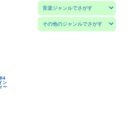
アコースティックギターマガ
ギターマガジン
ギターミュージック(新掘)
現代ギター
ゴールドワックス
サウンド＆レコーディングマ
サウンドデザイナー
サックス＆ブラス・マガジン
ザ・ディグ
ジャズライフ
スイングジャーナル
ストレンジ・デイズ
ダウンビート
バーン
パセオフラメンコ
PCミュージック
プレイヤー
ベースマガジン
ミュージックマガジン
ヤングギター
リズム＆ドラムマガジン
レコード・コレクターズ
ロッキング・オン
ロッキング・オン・ジャパン
音楽ジャンルでさがす
ジン
ガジン
クラシックギターの本
フラメンコとスペインの本
アコギの本
ジャズの本
音楽の本
その他のジャンルでさがす
日本の小説／エッセイ
外国の小説／エッセイ
ＳＦ小説
ミステリー小説
絵本／童話／詩集
戯曲
漫画 コミック
---------------------
料理と食べ物の本
子育て／教育の本
舞踊の本
映画の本
オーディオの本
クルマ／モータースポーツの
ゲームの本
語学の本
福岡の本
美術書／写真集
---------------------
科学／技術／工芸の本
コンピュータの本
ビジネス／経済の本
思想／宗教の本
医学／健康の本
社会についての本
環境についての本
雑誌 ノンジャンル
本
年4
「イン
ィー