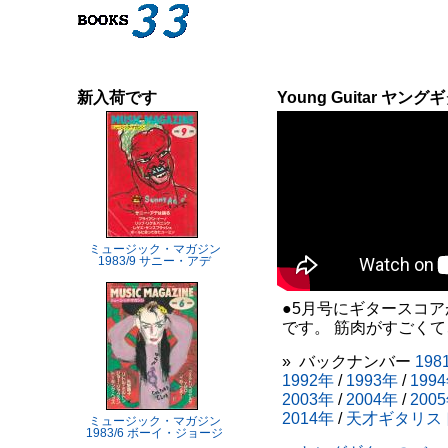
新入荷です
Young Guitar ヤ
ミュージック・マガジン
1983/9 サニー・アデ
●5月号にギタースコア
です。 筋肉がすごくて
» バックナンバー
198
1992年
/
1993年
/
199
2003年
/
2004年
/
200
2014年
/
天才ギタリス
ミュージック・マガジン
1983/6 ボーイ・ジョージ