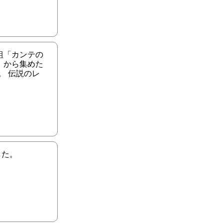
組「カンテの
」から集めた
。 伝説のレ
した。