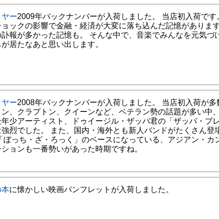
イヤー
2009年バックナンバーが入荷しました。 当店初入荷です
ショックの影響で金融・経済が大変に落ち込んだ記憶がありま
の訃報が多かった記憶も。 そんな中で、音楽でみんなを元気づ
ちが居たなあと思い出します。
イヤー
2008年バックナンバーが入荷しました。 当店初入荷が多
リン、クラプトン、クイーンなど、ベテラン勢の話題が多い中、2
最年少アーティスト、ドゥイージル・ザッパ君の「ザッパ・プ
は強烈でした。 また、国内・海外とも新人バンドがたくさん登
 「ぼっち・ざ・ろっく」のベースになっている、アジアン・カ
ーションも一番勢いがあった時期ですね。
の本
に懐かしい映画パンフレットが入荷しました。