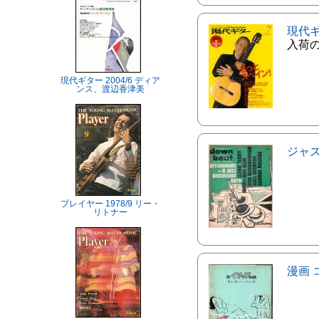
現代
入荷
現代ギター 2004/6 ディア
ンス、渡辺香津美
ジャ
プレイヤー 1978/9 リー・
リトナー
漫画 