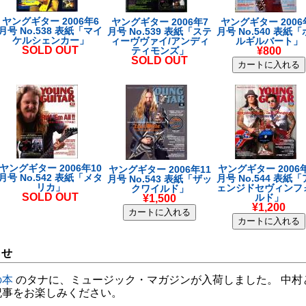
ヤングギター 2006年6
ヤングギター 2006年7
ヤングギター 2006
月号 No.538 表紙「マイ
月号 No.539 表紙「ステ
月号 No.540 表紙
ケルシェンカー」
ィーヴヴァイ/アンディ
ルギルバート」
SOLD OUT
ティモンズ」
¥800
SOLD OUT
ヤングギター 2006年10
ヤングギター 2006年
ヤングギター 2006年11
月号 No.542 表紙「メタ
月号 No.544 表紙
月号 No.543 表紙「ザッ
リカ」
ェンジドセヴィンフ
クワイルド」
SOLD OUT
ルド」
¥1,500
¥1,200
らせ
の本
のタナに、ミュージック・マガジンが入荷しました。 中村
記事をお楽しみください。