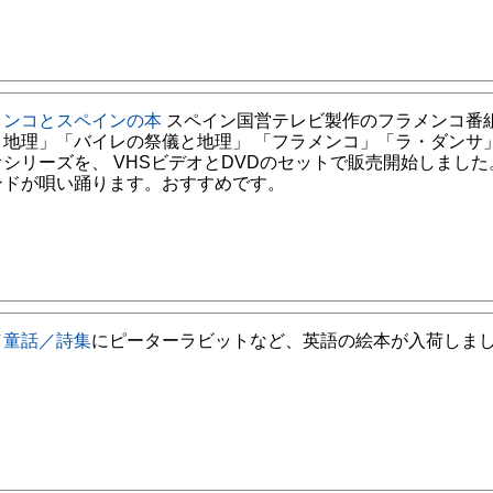
メンコとスペインの本
スペイン国営テレビ製作のフラメンコ番
と地理」「バイレの祭儀と地理」 「フラメンコ」「ラ・ダンサ
シリーズを、 VHSビデオとDVDのセットで販売開始しました
ンドが唄い踊ります。おすすめです。
／童話／詩集
にピーターラビットなど、英語の絵本が入荷しま