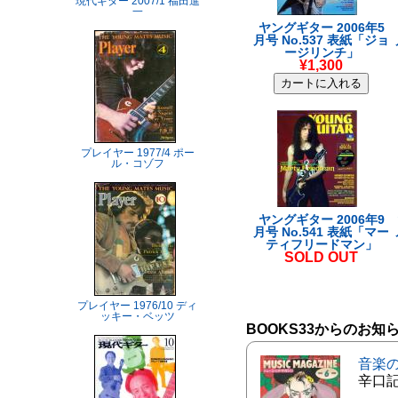
現代ギター 2007/1 福田進
一
ヤングギター 2006年5
月号 No.537 表紙「ジョ
ージリンチ」
¥1,300
プレイヤー 1977/4 ポー
ル・コゾフ
ヤングギター 2006年9
月号 No.541 表紙「マー
ティフリードマン」
SOLD OUT
プレイヤー 1976/10 ディ
ッキー・ベッツ
BOOKS33からのお知
音楽
辛口