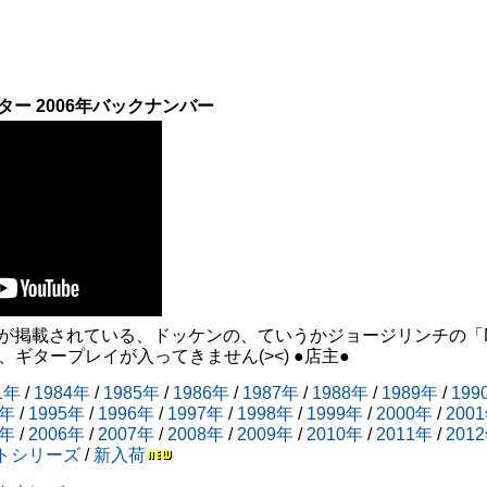
ングギター 2006年バックナンバー
が掲載されている、ドッケンの、ていうかジョージリンチの「MR
、ギタープレイが入ってきません(><) ●店主●
1年
/
1984年
/
1985年
/
1986年
/
1987年
/
1988年
/
1989年
/
199
4年
/
1995年
/
1996年
/
1997年
/
1998年
/
1999年
/
2000年
/
200
5年
/
2006年
/
2007年
/
2008年
/
2009年
/
2010年
/
2011年
/
201
トシリーズ
/
新入荷