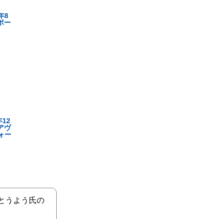
年8
「ボー
12
「アヴ
ォー
とうよう氏の