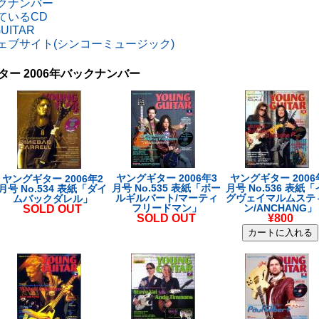
クナンバー
ているCD
GUITAR
ェブサイト(シンコーミュージック)
ングギター 2006年バックナンバー
ヤングギター 2006年3
ヤングギター 2006
ヤングギター 2006年2
月号 No.535 表紙「ボー
月号 No.536 表紙
月号 No.534 表紙「ダイ
ルギルバート/マーティ
グヴェイマルムステ
ムバックダレル」
フリードマン」
ン/ANCHANG」
SOLD OUT
SOLD OUT
¥800