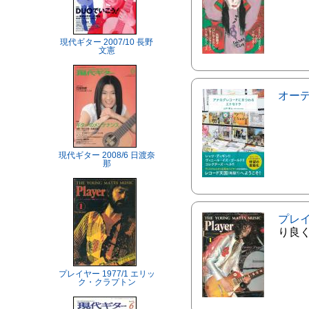
現代ギター 2007/10 長野
文憲
オー
現代ギター 2008/6 日渡奈
那
プレ
り良
プレイヤー 1977/1 エリッ
ク・クラプトン