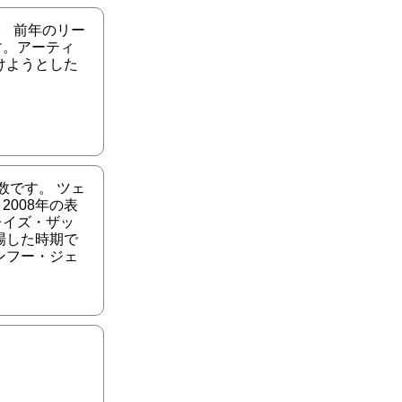
。 前年のリー
す。アーティ
けようとした
数です。 ツェ
008年の表
レイズ・ザッ
場した時期で
ンフー・ジェ