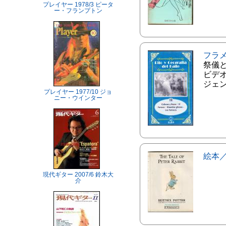
プレイヤー 1978/3 ピータ
ー・フランプトン
フラ
祭儀
ビデオ
ジェ
プレイヤー 1977/10 ジョ
ニー・ウインター
絵本
現代ギター 2007/6 鈴木大
介