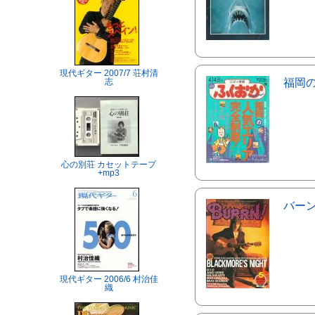
現代ギター 2007/7 荘村清
志
福岡
心の別荘 カセットテープ
+mp3
バー
現代ギター 2006/6 村治佳
織