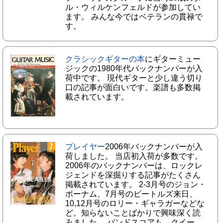
ル・ウィルケンフェルドが参加してい
ます。 みんな今ではベテランの貫禄で
す。
クラシックギターの本
にギターミュー
ジックの1980年代バックナンバーが入
荷中です。 現代ギターと少し違う切り
口の記事が面白いです。楽譜も多数掲
載されています。
プレイヤー
2006年バックナンバーが入
荷しました。 当店初入荷が多数です。
2006年のバックナンバーは、ロックレ
ジェンドを深掘りする記事がたくさん
掲載されています。 2-3月号のジョン・
ボーナム、7月号のビートルズ来日、
10,12月号のロリー・ギャラガーなどな
ど。知らないことばかりで興味深く読
みました。 バンドスコアも、クイー