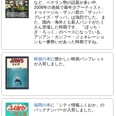
など、ベテラン勢の話題が多い中、
2008年の表紙で最年少アーティスト、
ドゥイージル・ザッパ君の「ザッパ・
プレイズ・ザッパ」は強烈でした。 ま
た、国内・海外とも新人バンドがたく
さん登場した時期です。 「ぼっち・
ざ・ろっく」のベースになっている、
アジアン・カンフー・ジェネレーショ
ンも一番勢いがあった時期ですね。
映画の本
に懐かしい映画パンフレット
が入荷しました。
福岡の本
に「シティ情報ふくおか」の
バックナンバーが入荷しました。