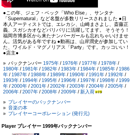
●この年、ジェフ・ベック「Who Else」、サンタナ
「Supernatural」など名盤が多数リリースされました ●日
本人アーティストでは、エレカシ、山崎まさよし、斎藤正
義、スガシカオなどバリバリに活躍してます。 そうそう！
福岡市博多区から来たナンバーガールも忘れちゃいけませ
ん。活気がある年ですね ●動画は、山岸潤史が参加してい
た、ワイルド・マグノリアス「Party」です。カッコいい！
●店主●
» バックナンバー
1975年
/
1976年
/
1977年
/
1978年
/
1980年
/
1981年
/
1982年
/
1983年
/
1984年
/
1985年
/
1986
年
/
1987年
/
1988年
/
1989年
/
1990年
/
1991年
/
1992年
/
1993年
/
1994年
/
1995年
/
1996年
/
1997年
/
1998年
/
1999
年
/
2000年
/
2001年
/
2002年
/
2003年
/
2004年
/
2005年
/
2006年
/
2007年
/
2008年
/
2009年
/
新入荷
»
プレイヤーのバックナンバー
»
音楽の本
»
プレイヤーコーポレーション (発行元)
Player プレイヤー 1999年バックナンバー