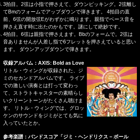
3拍目。2弦は小指で押さえて、ダウンピッキング。2弦離し
てBmのフォームでアップダウンで弾きます。 4拍目の直
前、6弦の開放弦Eがわずかに鳴ります。親指でベース音を
押さえ直す時に出たのかもです。謎にして絶妙です。
4拍目。6弦は親指で押さえます。Bbのフォームで。2弦は
音ありませんが人差し指で6フレットを押さえていると思い
ます。 ダウンアップダウンで弾きます。
収録アルバム：AXIS: Bold as Love
リトル・ウィングが収録された、ジ
ミのセカンドアルバムです。 ライブ
での激しい演奏とは打って変わっ
て、ストラトキャスターの素晴らし
いクリーントーンがたくさん聴けま
す。 リトル・ウィングでは、グロッ
ケンのサウンドをジミがとても気に
入っていたとか。
参考楽譜：バンドスコア「ジミ・ヘンドリクス − ボール